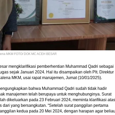
ahdalena MKM FOTO/ DOK MC ACEH BESAR
ar mengklarifikasi pemberhentian Muhammad Qadri sebagai
ugas sejak Januari 2024. Hal itu disampaikan oleh Plt. Direktur
alena MKM, usai rapat manajemen, Jumat (10/01/2025).
 mengungkapkan bahwa Muhammad Qadri sudah tidak hadir
ihak manajemen telah berupaya untuk menghubunginya. Surat
ah dikeluarkan pada 23 Februari 2024, meminta klarifikasi ata
 dari yang bersangkutan. “Setelah surat panggilan pertama
panggilan kedua pada 20 Mei 2024, dengan harapan agar belia