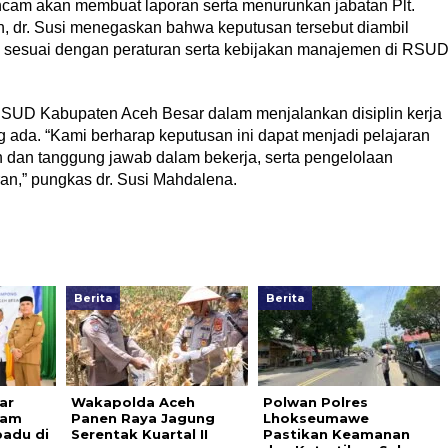
cam akan membuat laporan serta menurunkan jabatan Plt.
n, dr. Susi menegaskan bahwa keputusan tersebut diambil
 sesuai dengan peraturan serta kebijakan manajemen di RSU
SUD Kabupaten Aceh Besar dalam menjalankan disiplin kerja
 ada. “Kami berharap keputusan ini dapat menjadi pelajaran
n dan tanggung jawab dalam bekerja, serta pengelolaan
ran,” pungkas dr. Susi Mahdalena.
Berita
Berita
ar
Wakapolda Aceh
Polwan Polres
ram
Panen Raya Jagung
Lhokseumawe
adu di
Serentak Kuartal II
Pastikan Keamanan