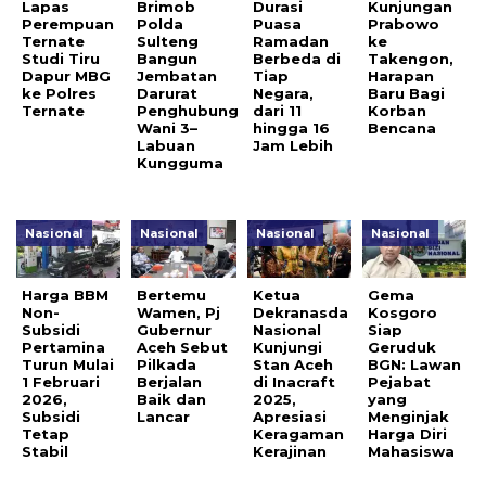
Lapas
Brimob
Durasi
Kunjungan
Perempuan
Polda
Puasa
Prabowo
Ternate
Sulteng
Ramadan
ke
Studi Tiru
Bangun
Berbeda di
Takengon,
Dapur MBG
Jembatan
Tiap
Harapan
ke Polres
Darurat
Negara,
Baru Bagi
Ternate
Penghubung
dari 11
Korban
Wani 3–
hingga 16
Bencana
Labuan
Jam Lebih
Kungguma
Nasional
Nasional
Nasional
Nasional
Harga BBM
Bertemu
Ketua
Gema
Non-
Wamen, Pj
Dekranasda
Kosgoro
Subsidi
Gubernur
Nasional
Siap
Pertamina
Aceh Sebut
Kunjungi
Geruduk
Turun Mulai
Pilkada
Stan Aceh
BGN: Lawan
1 Februari
Berjalan
di Inacraft
Pejabat
2026,
Baik dan
2025,
yang
Subsidi
Lancar
Apresiasi
Menginjak
Tetap
Keragaman
Harga Diri
Stabil
Kerajinan
Mahasiswa