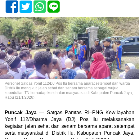
Personel Satgas Yonif 112/DJ Pos Ilu bersama aparat setempat dan warga
Distrik Ilu mengikuti jalan sehat dan senam bersama sebagai wujud
kepedulian TNI terhadap kesehatan masyarakat di Kabupaten Puncak Jaya,
Rabu (21/1/2026).
Puncak Jaya —
Satgas Pamtas RI–PNG Kewilayahan
Yonif 112/Dharma Jaya (DJ) Pos Ilu melaksanakan
kegiatan jalan sehat dan senam bersama aparat setempat
serta masyarakat di Distrik Ilu, Kabupaten Puncak Jaya,