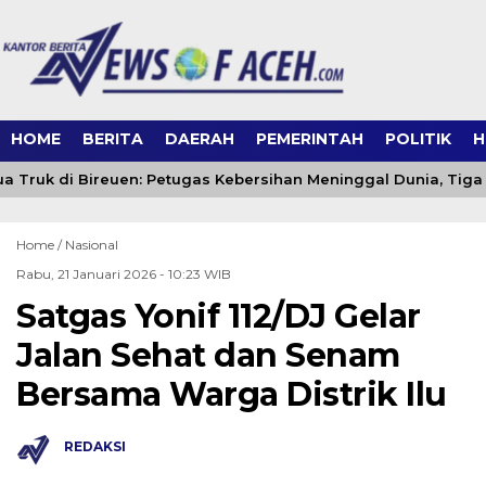
HOME
BERITA
DAERAH
PEMERINTAH
POLITIK
H
 Truk di Bireuen: Petugas Kebersihan Meninggal Dunia, Tiga 
Home /
Nasional
Rabu, 21 Januari 2026 - 10:23 WIB
Satgas Yonif 112/DJ Gelar
Jalan Sehat dan Senam
Bersama Warga Distrik Ilu
REDAKSI