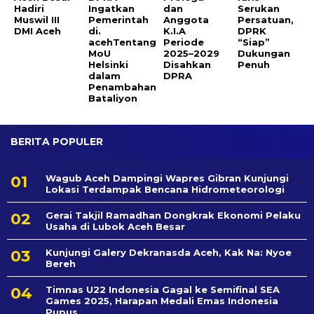
Hadiri
Ingatkan
dan
Serukan
Muswil III
Pemerintah
Anggota
Persatuan,
DMI Aceh
di.
K.I.A
DPRK
acehTentang
Periode
“Siap”
MoU
2025–2029
Dukungan
Helsinki
Disahkan
Penuh
dalam
DPRA
Penambahan
Bataliyon
BERITA POPULER
Wagub Aceh Dampingi Wapres Gibran Kunjungi
Lokasi Terdampak Bencana Hidrometeorologi
Gerai Takjil Ramadhan Dongkrak Ekonomi Pelaku
Usaha di Lubok Aceh Besar
Kunjungi Galery Dekranasda Aceh, Kak Na: Nyoe
Bereh
Timnas U22 Indonesia Gagal ke Semifinal SEA
Games 2025, Harapan Medali Emas Indonesia
Pupus