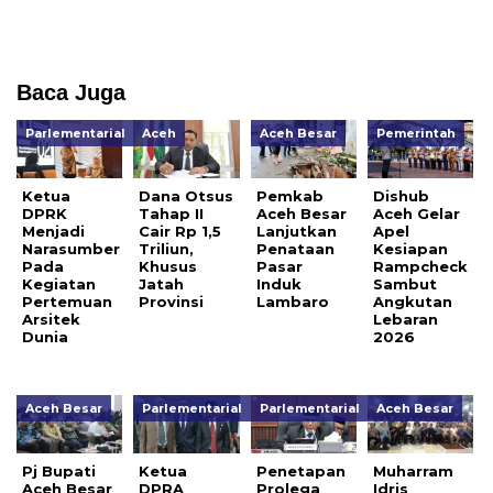
Baca Juga
Parlementarial
Aceh
Aceh Besar
Pemerintah
Ketua
Dana Otsus
Pemkab
Dishub
DPRK
Tahap II
Aceh Besar
Aceh Gelar
Menjadi
Cair Rp 1,5
Lanjutkan
Apel
Narasumber
Triliun,
Penataan
Kesiapan
Pada
Khusus
Pasar
Rampcheck
Kegiatan
Jatah
Induk
Sambut
Pertemuan
Provinsi
Lambaro
Angkutan
Arsitek
Lebaran
Dunia
2026
Aceh Besar
Parlementarial
Parlementarial
Aceh Besar
Pj Bupati
Ketua
Penetapan
Muharram
Aceh Besar
DPRA
Prolega
Idris