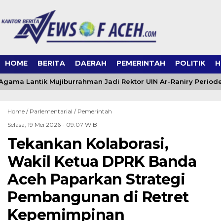
HOME
BERITA
DAERAH
PEMERINTAH
POLITIK
H
Agama Lantik Mujiburrahman Jadi Rektor UIN Ar-Raniry Period
Home /
Parlementarial
/
Pemerintah
Selasa, 19 Mei 2026 - 09:07 WIB
Tekankan Kolaborasi,
Wakil Ketua DPRK Banda
Aceh Paparkan Strategi
Pembangunan di Retret
Kepemimpinan