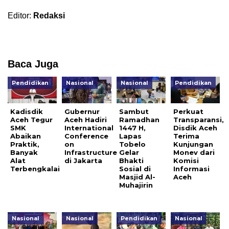
Editor:
Redaksi
Baca Juga
Pendidikan
Nasional
Nasional
Pendidikan
Kadisdik
Gubernur
Sambut
Perkuat
Aceh Tegur
Aceh Hadiri
Ramadhan
Transparansi,
SMK
International
1447 H,
Disdik Aceh
Abaikan
Conference
Lapas
Terima
Praktik,
on
Tobelo
Kunjungan
Banyak
Infrastructure
Gelar
Monev dari
Alat
di Jakarta
Bhakti
Komisi
Terbengkalai
Sosial di
Informasi
Masjid Al-
Aceh
Muhajirin
Nasional
Nasional
Pendidikan
Nasional