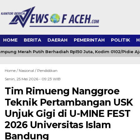
HOME
BERITA
DAERAH
PEMERINTAH
POLITIK
H
pung Merah Putih Berhadiah Rp150 Juta, Kodim 0102/Pidie Aj
Home /
Nasional
/
Pendidikan
Senin, 25 Mei 2026 - 09:23 WIB
Tim Rimueng Nanggroe
Teknik Pertambangan USK
Unjuk Gigi di U-MINE FEST
2026 Universitas Islam
Bandung