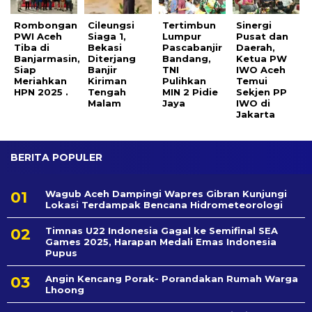
Rombongan
Cileungsi
Tertimbun
Sinergi
PWI Aceh
Siaga 1,
Lumpur
Pusat dan
Tiba di
Bekasi
Pascabanjir
Daerah,
Banjarmasin,
Diterjang
Bandang,
Ketua PW
Siap
Banjir
TNI
IWO Aceh
Meriahkan
Kiriman
Pulihkan
Temui
HPN 2025 .
Tengah
MIN 2 Pidie
Sekjen PP
Malam
Jaya
IWO di
Jakarta
BERITA POPULER
Wagub Aceh Dampingi Wapres Gibran Kunjungi
Lokasi Terdampak Bencana Hidrometeorologi
Timnas U22 Indonesia Gagal ke Semifinal SEA
Games 2025, Harapan Medali Emas Indonesia
Pupus
Angin Kencang Porak- Porandakan Rumah Warga
Lhoong