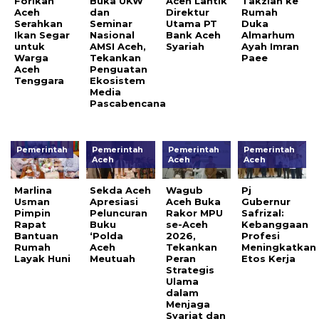
Forikan
Buka UKW
Aceh Lantik
Takziah ke
Aceh
dan
Direktur
Rumah
Serahkan
Seminar
Utama PT
Duka
Ikan Segar
Nasional
Bank Aceh
Almarhum
untuk
AMSI Aceh,
Syariah
Ayah Imran
Warga
Tekankan
Paee
Aceh
Penguatan
Tenggara
Ekosistem
Media
Pascabencana
Pemerintah
Pemerintah
Pemerintah
Pemerintah
Aceh
Aceh
Aceh
Marlina
Sekda Aceh
Wagub
Pj
Usman
Apresiasi
Aceh Buka
Gubernur
Pimpin
Peluncuran
Rakor MPU
Safrizal:
Rapat
Buku
se-Aceh
Kebanggaan
Bantuan
‘Polda
2026,
Profesi
Rumah
Aceh
Tekankan
Meningkatkan
Layak Huni
Meutuah
Peran
Etos Kerja
Strategis
Ulama
dalam
Menjaga
Syariat dan