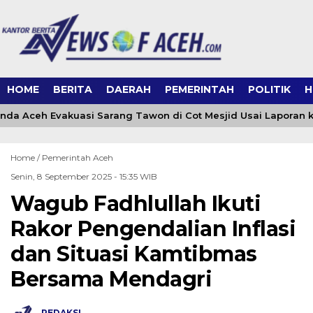
HOME
BERITA
DAERAH
PEMERINTAH
POLITIK
H
da Aceh Evakuasi Sarang Tawon di Cot Mesjid Usai Laporan ke
Home /
Pemerintah Aceh
Senin, 8 September 2025 - 15:35 WIB
Wagub Fadhlullah Ikuti
Rakor Pengendalian Inflasi
dan Situasi Kamtibmas
Bersama Mendagri
REDAKSI