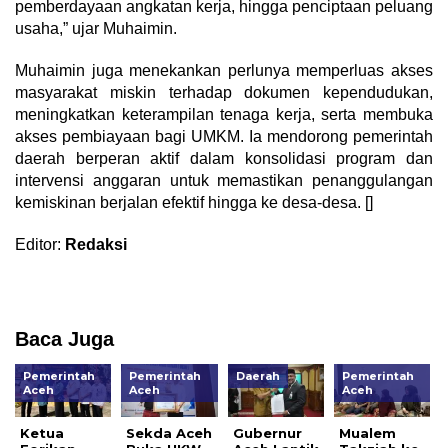
pemberdayaan angkatan kerja, hingga penciptaan peluang
usaha,” ujar Muhaimin.
Muhaimin juga menekankan perlunya memperluas akses
masyarakat miskin terhadap dokumen kependudukan,
meningkatkan keterampilan tenaga kerja, serta membuka
akses pembiayaan bagi UMKM. Ia mendorong pemerintah
daerah berperan aktif dalam konsolidasi program dan
intervensi anggaran untuk memastikan penanggulangan
kemiskinan berjalan efektif hingga ke desa-desa. []
Editor:
Redaksi
Baca Juga
Pemerintah
Pemerintah
Daerah
Pemerintah
Aceh
Aceh
Aceh
Ketua
Sekda Aceh
Gubernur
Mualem