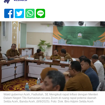
Wakil gubernur Aceh, Fadlullah, SE Mengikuti rapat Inflasi dengan Menteri
Dalam Negeri Tito Karnavian secara Zoom di ruang rapat potensi daerah
Setda Aceh, Banda Aceh, (8/9/2025). Foto: Dok. Biro Adpim Setda Aceh