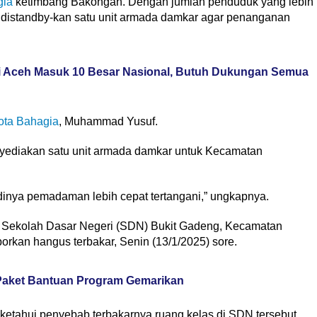
gia
ketimbang Bakongan. Dengan jumlah penduduk yang lebih
a distandby-kan satu unit armada damkar agar penanganan
i Aceh Masuk 10 Besar Nasional, Butuh Dukungan Semua
ota Bahagia
, Muhammad Yusuf.
yediakan satu unit armada damkar untuk Kecamatan
adinya pemadaman lebih cepat tertangani,” ungkapnya.
as Sekolah Dasar Negeri (SDN) Bukit Gadeng, Kecamatan
orkan hangus terbakar, Senin (13/1/2025) sore.
 Paket Bantuan Program Gemarikan
ketahui penyebab terbakarnya ruang kelas di SDN tersebut.