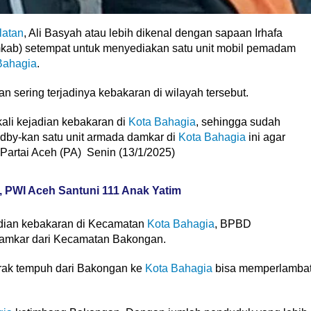
latan
, Ali Basyah atau lebih dikenal dengan sapaan Irhafa
ab) setempat untuk menyediakan satu unit mobil pemadam
Bahagia
.
n sering terjadinya kebakaran di wilayah tersebut.
kali kejadian kebakaran di
Kota Bahagia
, sehingga sudah
by-kan satu unit armada damkar di
Kota Bahagia
ini agar
 Partai Aceh (PA) Senin (13/1/2025)
, PWI Aceh Santuni 111 Anak Yatim
adian kebakaran di Kecamatan
Kota Bahagia
, BPBD
amkar dari Kecamatan Bakongan.
 jarak tempuh dari Bakongan ke
Kota Bahagia
bisa memperlamba