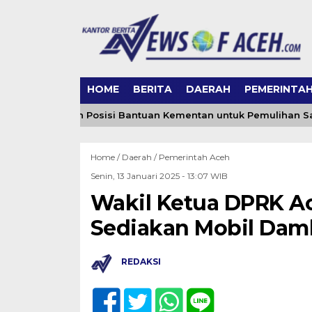
HOME
BERITA
DAERAH
PEMERINTA
ceh Jelaskan Posisi Bantuan Kementan untuk Pemulihan Saw
Home /
Daerah
/
Pemerintah Aceh
Senin, 13 Januari 2025 - 13:07 WIB
Wakil Ketua DPRK A
Sediakan Mobil Dam
REDAKSI