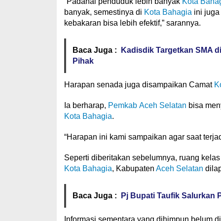
“Padahal penduduk lebih banyak
Kota Baha
banyak, semestinya di
Kota Bahagia
ini jug
kebakaran bisa lebih efektif,” sarannya.
Baca Juga :
Kadisdik Targetkan SMA d
Pihak
Harapan senada juga disampaikan Camat
K
Ia berharap,
Pemkab Aceh Selatan
bisa men
Kota Bahagia
.
“Harapan ini kami sampaikan agar saat terj
Seperti diberitakan sebelumnya, ruang kel
Kota Bahagia
, Kabupaten
Aceh Selatan
dilap
Baca Juga :
Pj Bupati Taufik Salurkan
Informasi sementara yang dihimpun belum di