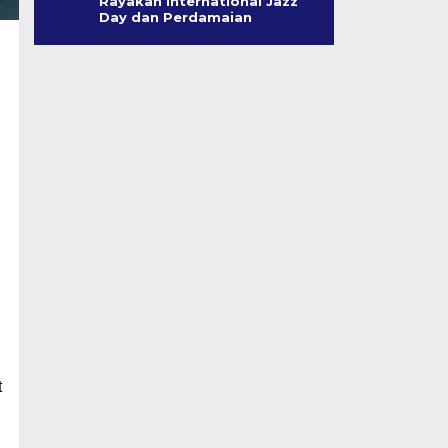
Rayakan International Jazz
Day dan Perdamaian
t