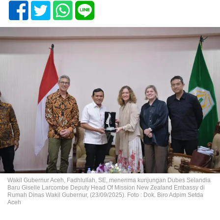
Wakil Gubernur Aceh, Fadhlullah, SE, menerima kunjungan Dubes Selandia
Baru Giselle Larcombe Deputy Head Of Mission New Zealand Embassy di
Rumah Dinas Wakil Gubernur, (23/09/2025). Foto : Dok. Biro Adpim Setda
Aceh