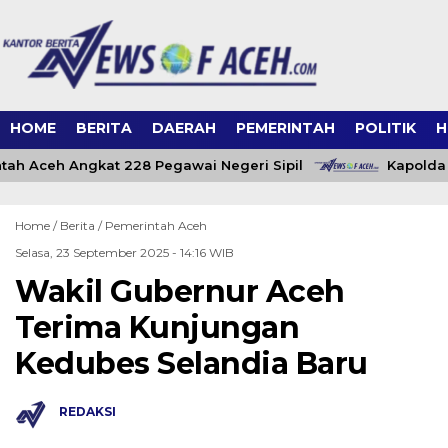
HOME
BERITA
DAERAH
PEMERINTAH
POLITIK
H
ah Aceh Angkat 228 Pegawai Negeri Sipil
Kapolda 
Home /
Berita
/
Pemerintah Aceh
Selasa, 23 September 2025 - 14:16 WIB
Wakil Gubernur Aceh
Terima Kunjungan
Kedubes Selandia Baru
REDAKSI