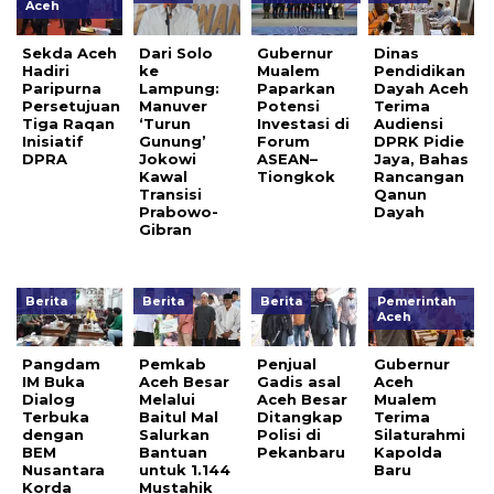
Aceh
Sekda Aceh
Dari Solo
Gubernur
Dinas
Hadiri
ke
Mualem
Pendidikan
Paripurna
Lampung:
Paparkan
Dayah Aceh
Persetujuan
Manuver
Potensi
Terima
Tiga Raqan
‘Turun
Investasi di
Audiensi
Inisiatif
Gunung’
Forum
DPRK Pidie
DPRA
Jokowi
ASEAN–
Jaya, Bahas
Kawal
Tiongkok
Rancangan
Transisi
Qanun
Prabowo-
Dayah
Gibran
Berita
Berita
Berita
Pemerintah
Aceh
Pangdam
Pemkab
Penjual
Gubernur
IM Buka
Aceh Besar
Gadis asal
Aceh
Dialog
Melalui
Aceh Besar
Mualem
Terbuka
Baitul Mal
Ditangkap
Terima
dengan
Salurkan
Polisi di
Silaturahmi
BEM
Bantuan
Pekanbaru
Kapolda
Nusantara
untuk 1.144
Baru
Korda
Mustahik