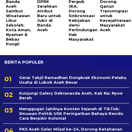
Banda
DPRK
Pergub
Dorong
Aceh
Serahkan
JKA,
Qanun
Sambut
Atribut
Dorong
Transmigrasi
Wisatawan
Baru untuk
Sinkronisasi
untuk
Libur
Jukir di
Kebijakan
Kesejahteraan
Sekolah:
Banda
demi
Masyarakat
Kota Aman,
Aceh
Perlindungan
Aceh
Nyaman &
Hak
Bebas
Masyarakat
Pungli
BERITA POPULER
Gerai Takjil Ramadhan Dongkrak Ekonomi Pelaku
Usaha di Lubok Aceh Besar
Kunjungi Galery Dekranasda Aceh, Kak Na: Nyoe
Bereh
Menggugat Jahilnya Konten Sejarah di TikTok:
Ilmuwan Politik USK Peringatkan Bahaya Residu
Cara Berpikir Kolonial
PKS Aceh Gelar Milad ke-24, Dorong Ketahanan