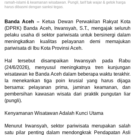
ramah-islami & keamanan wisatawan. Pungli, tarif tak wajar & getok harga
harus dibasmi dengan sanksi tegas.
Banda Aceh –
Ketua Dewan Perwakilan Rakyat Kota
(DPRK) Banda Aceh, Irwansyah, S.T., mengajak seluruh
pelaku usaha di sektor pariwisata untuk bersinergi dalam
meningkatkan kualitas pelayanan demi memajukan
pariwisata di Ibu Kota Provinsi Aceh.
​Hal tersebut disampaikan Irwansyah pada Rabu
(24/6/2026), menyusul meningkatnya tren kunjungan
wisatawan ke Banda Aceh dalam beberapa waktu terakhir.
Ia menekankan tiga poin krusial yang harus dijaga
bersama: pelayanan prima, jaminan keamanan, dan
pembersihan kawasan wisata dari praktik pungutan liar
(pungli).
​Kenyamanan Wisatawan Adalah Kunci Utama
​Menurut Irwansyah, sektor pariwisata merupakan salah
satu pilar penting dalam mendongkrak Pendapatan Asli