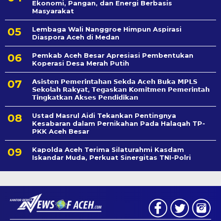
Ekonomi, Pangan, dan Energi Berbasis
Masyarakat
Lembaga Wali Nanggroe Himpun Aspirasi
Diaspora Aceh di Medan
Pemkab Aceh Besar Apresiasi Pembentukan
Koperasi Desa Merah Putih
𝗔𝘀𝗶𝘀𝘁𝗲𝗻 𝗣𝗲𝗺𝗲𝗿𝗶𝗻𝘁𝗮𝗵𝗮𝗻 𝗦𝗲k𝗱𝗮 𝗔𝗰𝗲𝗵 𝗕𝘂𝗸𝗮 𝗠𝗣𝗟𝗦
𝗦𝗲𝗸𝗼𝗹𝗮𝗵 𝗥𝗮𝗸𝘆𝗮𝘁, 𝗧𝗲𝗴𝗮𝘀𝗸𝗮𝗻 𝗞𝗼𝗺𝗶𝘁𝗺𝗲𝗻 𝗣𝗲𝗺𝗲𝗿𝗶𝗻𝘁𝗮𝗵
𝗧𝗶𝗻𝗴𝗸𝗮𝘁𝗸𝗮𝗻 𝗔𝗸𝘀𝗲𝘀 𝗣𝗲𝗻𝗱𝗶𝗱𝗶𝗸𝗮𝗻
Ustad Masrul Aidi Tekankan Pentingnya
Kesabaran dalam Pernikahan Pada Halaqah TP-
PKK Aceh Besar
Kapolda Aceh Terima Silaturahmi Kasdam
Iskandar Muda, Perkuat Sinergitas TNI-Polri