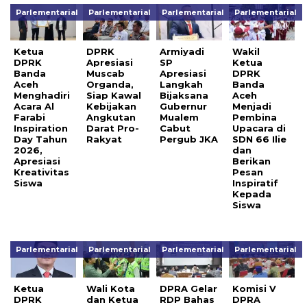
Parlementarial
Parlementarial
Parlementarial
Parlementarial
Ketua
DPRK
Armiyadi
Wakil
DPRK
Apresiasi
SP
Ketua
Banda
Muscab
Apresiasi
DPRK
Aceh
Organda,
Langkah
Banda
Menghadiri
Siap Kawal
Bijaksana
Aceh
Acara Al
Kebijakan
Gubernur
Menjadi
Farabi
Angkutan
Mualem
Pembina
Inspiration
Darat Pro-
Cabut
Upacara di
Day Tahun
Rakyat
Pergub JKA
SDN 66 Ilie
2026,
dan
Apresiasi
Berikan
Kreativitas
Pesan
Siswa
Inspiratif
Kepada
Siswa
Parlementarial
Parlementarial
Parlementarial
Parlementarial
Ketua
Wali Kota
DPRA Gelar
Komisi V
DPRK
dan Ketua
RDP Bahas
DPRA