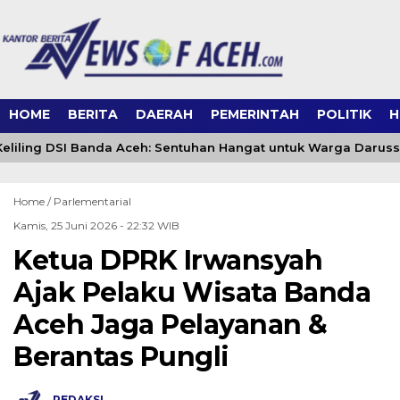
HOME
BERITA
DAERAH
PEMERINTAH
POLITIK
H
liling DSI Banda Aceh: Sentuhan Hangat untuk Warga Darus
Home /
Parlementarial
Kamis, 25 Juni 2026 - 22:32 WIB
Ketua DPRK Irwansyah
Ajak Pelaku Wisata Banda
Aceh Jaga Pelayanan &
Berantas Pungli
REDAKSI