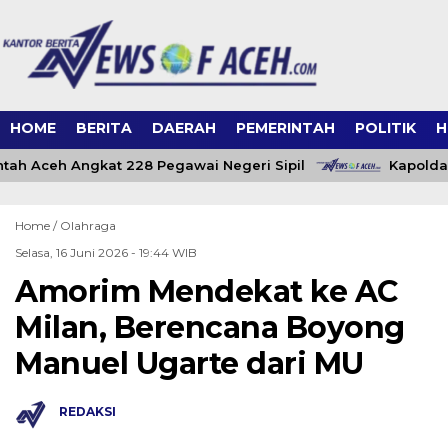
HOME
BERITA
DAERAH
PEMERINTAH
POLITIK
H
ah Aceh Angkat 228 Pegawai Negeri Sipil
Kapolda 
Home /
Olahraga
Selasa, 16 Juni 2026 - 19:44 WIB
Amorim Mendekat ke AC
Milan, Berencana Boyong
Manuel Ugarte dari MU
REDAKSI