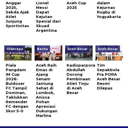
Anggar
Lionel
Aceh Cup
dalam
2025,
Messi
2025
Kejurnas
Sekda Ajak
Dapat
Rugby di
Atlet
Kejutan
Yogyakarta
Junjung
Spesial dari
Sportivitas
Skuad
Argentina
Olahraga
Berita
Aceh Besar
Aceh Besar
Piala
Aceh Raih
Kadisparpora
Tim
Pangdam
Emas di
Abdullah
Sepakbola
IM Cup
Ajang
Dorong
Pra PORA
2026:
Senam
Pembinaan
Aceh Besar
Buldozer
Jantung
Atlet Tinju
Resmi
FC Tampil
Sehat di
di Aceh
Dilepas
Dominan,
Lombok,
Besar
Taklukkan
Anissa
Remender
Pohan
FC dengan
Apresiasi
Skor 5-0
Dukungan
Marlina