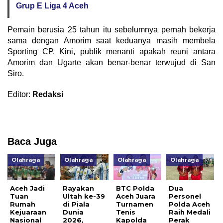
Grup E Liga 4 Aceh
​Pemain berusia 25 tahun itu sebelumnya pernah bekerja
sama dengan Amorim saat keduanya masih membela
Sporting CP. Kini, publik menanti apakah reuni antara
Amorim dan Ugarte akan benar-benar terwujud di San
Siro.
Editor:
Redaksi
Baca Juga
Olahraga
Olahraga
Olahraga
Olahraga
Aceh Jadi
Rayakan
BTC Polda
Dua
Tuan
Ultah ke-39
Aceh Juara
Personel
Rumah
di Piala
Turnamen
Polda Aceh
Kejuaraan
Dunia
Tenis
Raih Medali
Nasional
2026,
Kapolda
Perak