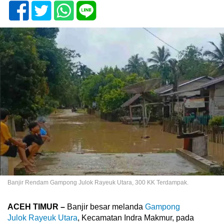
Banjir Rendam Gampong Julok Rayeuk Utara, 300 KK Terdampak.
ACEH
TIMUR
–
Banjir besar melanda
Gampong
Julok
Rayeuk Utara
, Kecamatan Indra Makmur, pada