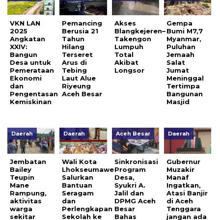
VKN LAN
Pemancing
Akses
Gempa
2025
Berusia 21
Blangkejeren–
Bumi M7,7
Angkatan
Tahun
Takengon
Myanmar,
XXIV:
Hilang
Lumpuh
Puluhan
Bangun
Terseret
Total
Jemaah
Desa untuk
Arus di
Akibat
Salat
Pemerataan
Tebing
Longsor
Jumat
Ekonomi
Laut Alue
Meninggal
dan
Riyeung
Tertimpa
Pengentasan
Aceh Besar
Bangunan
Kemiskinan
Masjid
Daerah
Daerah
Aceh Besar
Daerah
Jembatan
Wali Kota
Sinkronisasi
Gubernur
Bailey
Lhokseumawe
Program
Muzakir
Teupin
Salurkan
Desa,
Manaf
Mane
Bantuan
Syukri A.
Ingatkan,
Rampung,
Seragam
Jalil dan
Atasi Banjir
aktivitas
dan
DPMG Aceh
di Aceh
warga
Perlengkapan
Besar
Tenggara
sekitar
Sekolah ke
Bahas
jangan ada