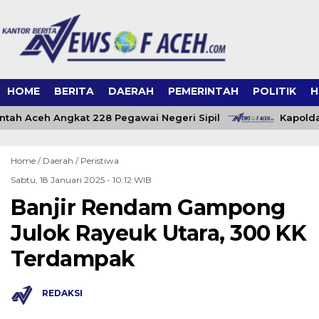
HOME
BERITA
DAERAH
PEMERINTAH
POLITIK
H
tah Aceh Angkat 228 Pegawai Negeri Sipil
Kapolda
Home /
Daerah
/
Peristiwa
Sabtu, 18 Januari 2025 - 10:12 WIB
Banjir Rendam Gampong
Julok Rayeuk Utara, 300 KK
Terdampak
REDAKSI