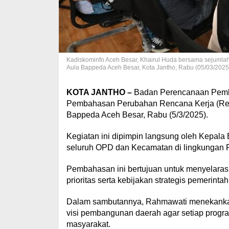
Kadiskominfo Aceh Besar, Khairul Huda bersama sejuml
Aula Bappeda Aceh Besar, Kota Jantho, Rabu (05/03/2
KOTA JANTHO –
Badan Perencanaan Pemb
Pembahasan Perubahan Rencana Kerja (Renj
Bappeda Aceh Besar, Rabu (5/3/2025).
Kegiatan ini dipimpin langsung oleh Kepala
seluruh OPD dan Kecamatan di lingkungan 
Pembahasan ini bertujuan untuk menyelara
prioritas serta kebijakan strategis pemerintah
Dalam sambutannya, Rahmawati menekankan
visi pembangunan daerah agar setiap progr
masyarakat.