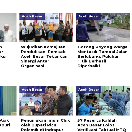
Aceh Besar
Aceh Besar
n
Wujudkan Kemajuan
Gotong Royong Warga
ar
Pendidikan, Pemkab
Montasik Tambal Jalan
Aksi
Aceh Besar Tekankan
Berlubang, Puluhan
Sinergi Antar
Titik Berhasil
Organisasi
Diperbaiki
Aceh Besar
Aceh Besar
 Ajak
Penunjukan Imum Chik
57 Peserta Kafilah
apuri
oleh Bupati Picu
Aceh Besar Lolos
Polemik di Indrapuri
Verifikasi Faktual MTQ