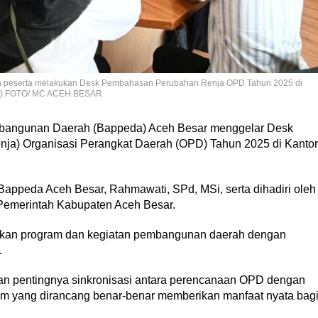
ah peserta melakukan Desk Pembahasan Perubahan Renja OPD Tahun 2025 di
025).FOTO/ MC ACEH BESAR
angunan Daerah (Bappeda) Aceh Besar menggelar Desk
a) Organisasi Perangkat Daerah (OPD) Tahun 2025 di Kantor
 Bappeda Aceh Besar, Rahmawati, SPd, MSi, serta dihadiri oleh
Pemerintah Kabupaten Aceh Besar.
skan program dan kegiatan pembangunan daerah dengan
.
 pentingnya sinkronisasi antara perencanaan OPD dengan
am yang dirancang benar-benar memberikan manfaat nyata bag