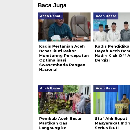
Baca Juga
Aceh Besar
Aceh Besar
Kadis Pertanian Aceh
Kadis Pendidika
Besar Ikuti Rakor
Dayah Aceh Bes
Monitoring Percepatan
Hadiri Kick Off 
Optimalisasi
Bergizi
Swasembada Pangan
Nasional
Aceh Besar
Aceh Besar
Pemkab Aceh Besar
Staf Ahli Bupati
Pastikan Gas
Masyarakat Indr
Langsung ke
Serius Ikuti