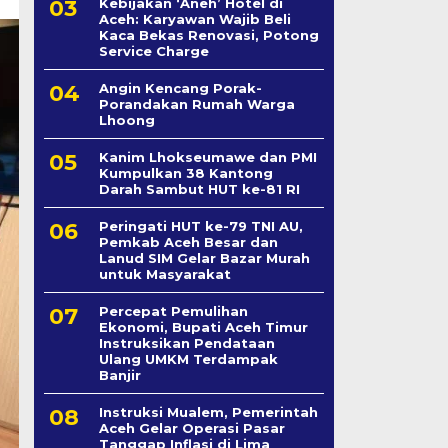
Kebijakan ‘Aneh’ Hotel di
Aceh: Karyawan Wajib Beli
Kaca Bekas Renovasi, Potong
Service Charge
Angin Kencang Porak-
Porandakan Rumah Warga
Lhoong
Kanim Lhokseumawe dan PMI
Kumpulkan 38 Kantong
Darah Sambut HUT ke-81 RI
Peringati HUT ke-79 TNI AU,
Pemkab Aceh Besar dan
Lanud SIM Gelar Bazar Murah
untuk Masyarakat
Percepat Pemulihan
Ekonomi, Bupati Aceh Timur
Instruksikan Pendataan
Ulang UMKM Terdampak
Banjir
Instruksi Mualem, Pemerintah
Aceh Gelar Operasi Pasar
Tanggap Inflasi di Lima