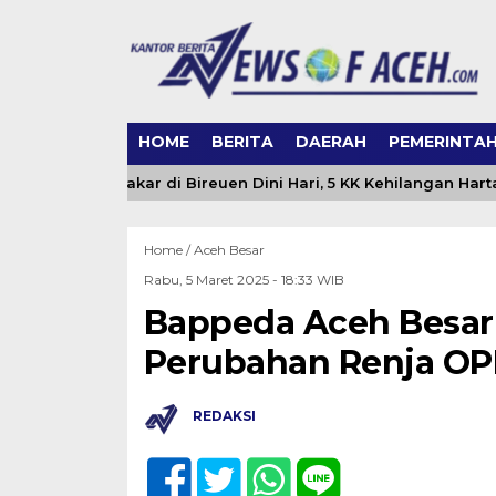
HOME
BERITA
DAERAH
PEMERINTA
Ludes Terbakar di Bireuen Dini Hari, 5 KK Kehilangan Harta B
Home /
Aceh Besar
Rabu, 5 Maret 2025 - 18:33 WIB
Bappeda Aceh Besar
Perubahan Renja OP
REDAKSI