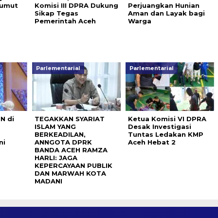
Sumut
Komisi III DPRA Dukung
Perjuangkan Hunian
Sikap Tegas
Aman dan Layak bagi
Pemerintah Aceh
Warga
Parlementarial
Parlementarial
N di
TEGAKKAN SYARIAT
Ketua Komisi VI DPRA
ISLAM YANG
Desak Investigasi
BERKEADILAN,
Tuntas Ledakan KMP
ni
ANNGOTA DPRK
Aceh Hebat 2
BANDA ACEH RAMZA
HARLI: JAGA
KEPERCAYAAN PUBLIK
DAN MARWAH KOTA
MADANI