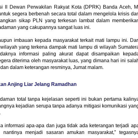
misi II Dewan Perwakilan Rakyat Kota (DPRK) Banda Aceh, M
tuk segera berbenah secara total dalam mengelola krisis da
ayangkan sikap PLN yang terkesan lambat dalam memberika
adaman yang cakupannya sangat luas ini.
upun imbauan kepada masyarakat terkait mati lampu ini. Dar
a wilayah yang terkena dampak mati lampu di wilayah Sumater
tidaknya informasi paling akurat dapat disampaikan kepad
gera diterima oleh masyarakat luas, yang dimana hari ini sala
 Zidan dalam keterangan resminya, Jumat malam.
an Anjing Liar Jelang Ramadhan
man total tanpa kejelasan seperti ini bukan pertama kaliny
langnya kejadian serupa tanpa adanya mitigasi komunikasi yan
.
 ada informasi apa-apa dan juga tidak ada keterangan terjadi ap
nantinya menjadi sasaran amukan masyarakat,” tegasny