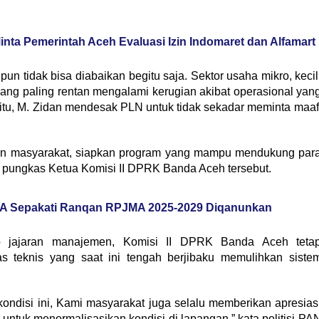
ta Pemerintah Aceh Evaluasi Izin Indomaret dan Alfamart
un tidak bisa diabaikan begitu saja. Sektor usaha mikro, kecil
g paling rentan mengalami kerugian akibat operasional yan
 itu, M. Zidan mendesak PLN untuk tidak sekadar meminta maaf
an masyarakat, siapkan program yang mampu mendukung par
” pungkas Ketua Komisi II DPRK Banda Aceh tersebut.
A Sepakati Ranqan RPJMA 2025-2029 Diqanunkan
ap jajaran manajemen, Komisi II DPRK Banda Aceh teta
s teknis yang saat ini tengah berjibaku memulihkan siste
ndisi ini, Kami masyarakat juga selalu memberikan apresias
ntuk menormalisasikan kondisi di lapangan,” kata politisi PA