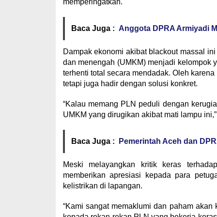
memperingatkan.
Baca Juga :
Anggota DPRA Armiyadi Min
Dampak ekonomi akibat blackout massal ini p
dan menengah (UMKM) menjadi kelompok yan
terhenti total secara mendadak. Oleh karena
tetapi juga hadir dengan solusi konkret.
“Kalau memang PLN peduli dengan kerugi
UMKM yang dirugikan akibat mati lampu ini,
Baca Juga :
Pemerintah Aceh dan DPR
Meski melayangkan kritik keras terhad
memberikan apresiasi kepada para petuga
kelistrikan di lapangan.
“Kami sangat memaklumi dan paham akan ko
kepada rekan-rekan PLN yang bekerja keras u