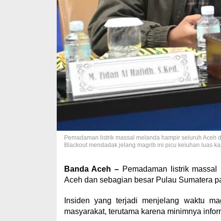
Pemadaman listrik massal melanda hampir seluruh Aceh d
Blackout mendadak jelang magrib ini picu keluhan luas ka
Banda Aceh –
Pemadaman listrik massal 
Aceh dan sebagian besar Pulau Sumatera p
Insiden yang terjadi menjelang waktu ma
masyarakat, terutama karena minimnya inform