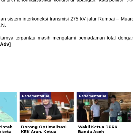
han sistem interkoneksi transmisi 275 kV jalur Rumbai – Muar
LN.
itarnya terpantau masih mengalami pemadaman total denga
[Adv]
Parlementarial
Parlementarial
intah
Dorong Optimalisasi
Wakil Ketua DPRK
gketa
KEK Arun, Ketua
Banda Aceh