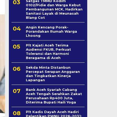
Satgas TMMD Kodim
0102/Pidie dan Warga Kebut
Pembangunan MCK, Hadirkan
Sanitasi Layak di Meunasah
Blang Cot
Angin Kencang Porak-
Porandakan Rumah Warga
Lhoong
Plt Kajati Aceh Terima
Audiensi FKUB, Perkuat
Toleransi dan Harmoni
Beragama di Aceh
Sekda Minta Distanbun
Percepat Serapan Anggaran
dan Tingkatkan Kinerja
Lapangan
Bank Aceh Syariah Cabang
Aceh Tengah Serahkan Zakat
Perusahaan Rp400 Juta,
Diterima Bupati Haili Yoga
Plt Kadis Dayah Aceh Hadiri
Pelantikan PWNU 2026-2031: