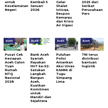
untuk
Kembali 5
Gelar
2025 dari
Keselamatan
Januari
Shalat
Serikat
Negeri
2026
Istisqa,
Perusahaan
Respon
Pers
Kemarau
dan Krisis
Air Irigasi
Aceh
Aceh
Aceh
Aceh
Pusat Cek
Bank Aceh
Puluhan
TNI terus
Kesiapan
Syariah
Polisi
distribusi
Aceh Calon
Rayakan
Amankan
bantuan
Tuan
HUT ke-52:
Aksi Unras
logistik
Rumah
Satukan
KAMMI di
MTQ
Langkah
Tugu
Nasional
Bangun
Simpang
2028
Aceh,
Lima
Kuatkan
Komitmen
untuk
Mandiri dan
Sejahtera