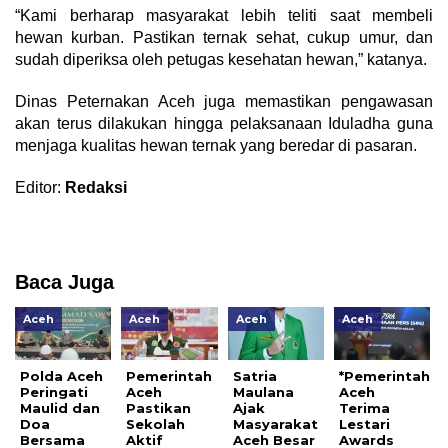
“Kami berharap masyarakat lebih teliti saat membeli
hewan kurban. Pastikan ternak sehat, cukup umur, dan
sudah diperiksa oleh petugas kesehatan hewan,” katanya.
Dinas Peternakan Aceh juga memastikan pengawasan
akan terus dilakukan hingga pelaksanaan Iduladha guna
menjaga kualitas hewan ternak yang beredar di pasaran.
Editor:
Redaksi
Baca Juga
Aceh
Aceh
Aceh
Aceh
Polda Aceh
Pemerintah
Satria
*Pemerintah
Peringati
Aceh
Maulana
Aceh
Maulid dan
Pastikan
Ajak
Terima
Doa
Sekolah
Masyarakat
Lestari
Bersama
Aktif
Aceh Besar
Awards