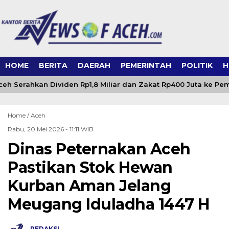
HOME
BERITA
DAERAH
PEMERINTAH
POLITIK
H
eh Serahkan Dividen Rp1,8 Miliar dan Zakat Rp400 Juta ke Pe
Home /
Aceh
Rabu, 20 Mei 2026 - 11:11 WIB
Dinas Peternakan Aceh
Pastikan Stok Hewan
Kurban Aman Jelang
Meugang Iduladha 1447 H
REDAKSI