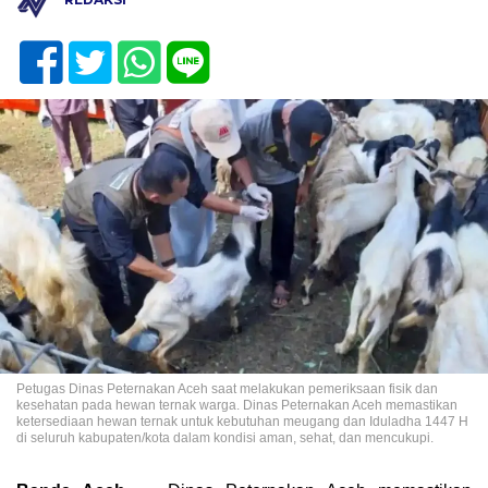
Petugas Dinas Peternakan Aceh saat melakukan pemeriksaan fisik dan
kesehatan pada hewan ternak warga. Dinas Peternakan Aceh memastikan
ketersediaan hewan ternak untuk kebutuhan meugang dan Iduladha 1447 H
di seluruh kabupaten/kota dalam kondisi aman, sehat, dan mencukupi.