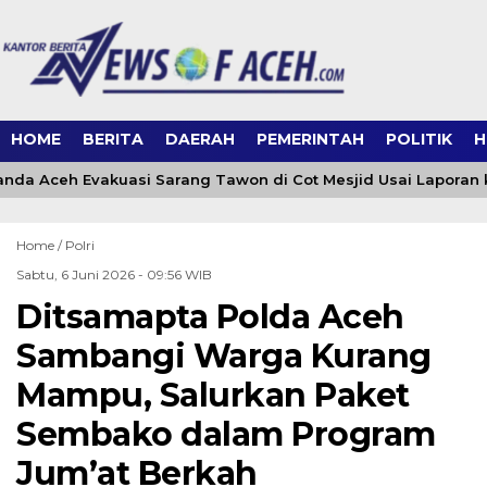
HOME
BERITA
DAERAH
PEMERINTAH
POLITIK
H
da Aceh Evakuasi Sarang Tawon di Cot Mesjid Usai Laporan ke
Home /
Polri
Sabtu, 6 Juni 2026 - 09:56 WIB
Ditsamapta Polda Aceh
Sambangi Warga Kurang
Mampu, Salurkan Paket
Sembako dalam Program
Jum’at Berkah