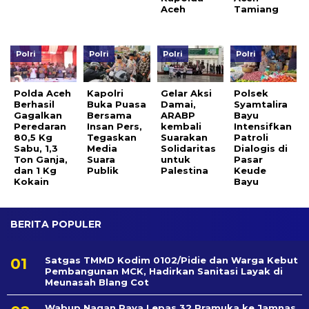
Aceh
Tamiang
Polri
Polri
Polri
Polri
Polda Aceh
Kapolri
Gelar Aksi
Polsek
Berhasil
Buka Puasa
Damai,
Syamtalira
Gagalkan
Bersama
ARABP
Bayu
Peredaran
Insan Pers,
kembali
Intensifkan
80,5 Kg
Tegaskan
Suarakan
Patroli
Sabu, 1,3
Media
Solidaritas
Dialogis di
Ton Ganja,
Suara
untuk
Pasar
dan 1 Kg
Publik
Palestina
Keude
Kokain
Bayu
BERITA POPULER
Satgas TMMD Kodim 0102/Pidie dan Warga Kebut
Pembangunan MCK, Hadirkan Sanitasi Layak di
Meunasah Blang Cot
Wabup Nagan Raya Lepas 32 Pramuka ke Jamnas