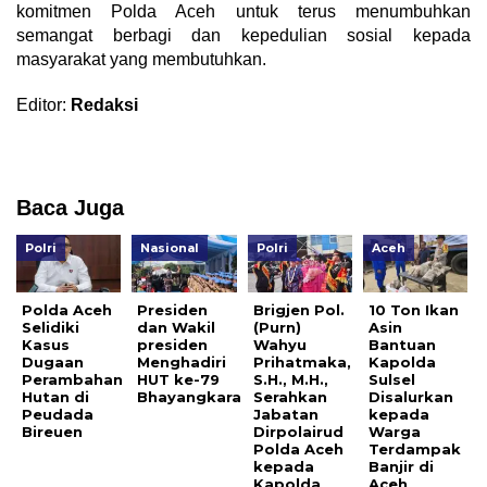
komitmen Polda Aceh untuk terus menumbuhkan
semangat berbagi dan kepedulian sosial kepada
masyarakat yang membutuhkan.
Editor:
Redaksi
Baca Juga
Polri
Nasional
Polri
Aceh
Polda Aceh
Presiden
Brigjen Pol.
10 Ton Ikan
Selidiki
dan Wakil
(Purn)
Asin
Kasus
presiden
Wahyu
Bantuan
Dugaan
Menghadiri
Prihatmaka,
Kapolda
Perambahan
HUT ke-79
S.H., M.H.,
Sulsel
Hutan di
Bhayangkara
Serahkan
Disalurkan
Peudada
Jabatan
kepada
Bireuen
Dirpolairud
Warga
Polda Aceh
Terdampak
kepada
Banjir di
Kapolda
Aceh