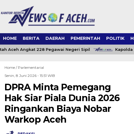
HOME
BERITA
DAERAH
PEMERINTAH
POLITIK
H
ah Aceh Angkat 228 Pegawai Negeri Sipil
Kapolda A
Home /
Parlementarial
Senin, 8 Juni 2026 - 15:51 WIB
DPRA Minta Pemegang
Hak Siar Piala Dunia 2026
Ringankan Biaya Nobar
Warkop Aceh
REDAKSI