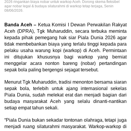
2026 ringankan biaya nobar untuk warkop Aceh. Dorong skema fleksibel
agar nobar legal & budaya silaturahmi di warkop tetap terjaga, Senin
08/06/2026.
Banda Aceh –
Ketua Komisi I Dewan Perwakilan Rakyat
Aceh (DPRA), Tgk Muharuddin, secara terbuka meminta
kepada pihak pemegang hak siar Piala Dunia 2026 agar
tidak membebankan biaya yang terlalu tinggi kepada para
pelaku usaha warung kopi (warkop) di Aceh. Permintaan
ini ditujukan khususnya bagi warkop yang berniat
menggelar acara nonton bareng (nobar) pertandingan
sepak bola paling bergengsi sejagat tersebut.
Menurut Tgk Muharuddin, tradisi menonton bersama siaran
sepak bola, terlebih untuk ajang internasional sekelas
Piala Dunia, sudah melekat erat dan menjadi bagian dari
budaya masyarakat Aceh yang selalu dinanti-nantikan
setiap empat tahun sekali.
“Piala Dunia bukan sekadar tontonan olahraga, tetapi juga
menjadi ruang silaturahmi masyarakat. Warkop-warkop di