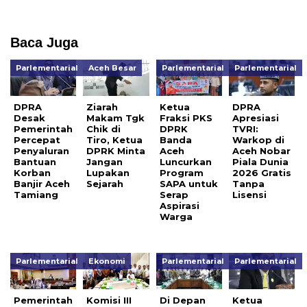
Baca Juga
Parlementarial
Aceh Besar
Parlementarial
Parlementarial
DPRA
Ziarah
Ketua
DPRA
Desak
Makam Tgk
Fraksi PKS
Apresiasi
Pemerintah
Chik di
DPRK
TVRI:
Percepat
Tiro, Ketua
Banda
Warkop di
Penyaluran
DPRK Minta
Aceh
Aceh Nobar
Bantuan
Jangan
Luncurkan
Piala Dunia
Korban
Lupakan
Program
2026 Gratis
Banjir Aceh
Sejarah
SAPA untuk
Tanpa
Tamiang
Serap
Lisensi
Aspirasi
Warga
Parlementarial
Ekonomi
Parlementarial
Parlementarial
Pemerintah
Komisi III
Di Depan
Ketua