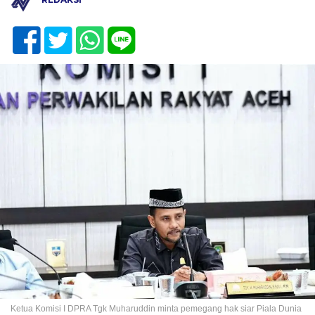
Ketua Komisi I DPRA Tgk Muharuddin minta pemegang hak siar Piala Dunia