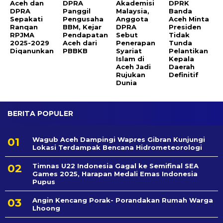
Aceh dan
DPRA
Akademisi
DPRK
DPRA
Panggil
Malaysia,
Banda
Sepakati
Pengusaha
Anggota
Aceh Minta
Ranqan
BBM, Kejar
DPRA
Presiden
RPJMA
Pendapatan
Sebut
Tidak
2025-2029
Aceh dari
Penerapan
Tunda
Diqanunkan
PBBKB
Syariat
Pelantikan
Islam di
Kepala
Aceh Jadi
Daerah
Rujukan
Definitif
Dunia
BERITA POPULER
Wagub Aceh Dampingi Wapres Gibran Kunjungi
Lokasi Terdampak Bencana Hidrometeorologi
Timnas U22 Indonesia Gagal ke Semifinal SEA
Games 2025, Harapan Medali Emas Indonesia
Pupus
Angin Kencang Porak- Porandakan Rumah Warga
Lhoong