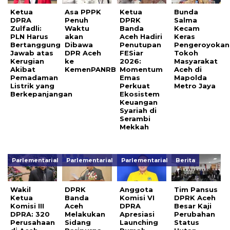
Ketua
Asa PPPK
Ketua
Bunda
DPRA
Penuh
DPRK
Salma
Zulfadli:
Waktu
Banda
Kecam
PLN Harus
akan
Aceh Hadiri
Keras
Bertanggung
Dibawa
Penutupan
Pengeroyokan
Jawab atas
DPR Aceh
FESiar
Tokoh
Kerugian
ke
2026:
Masyarakat
Akibat
KemenPANRB
Momentum
Aceh di
Pemadaman
Emas
Mapolda
Listrik yang
Perkuat
Metro Jaya
Berkepanjangan
Ekosistem
Keuangan
Syariah di
Serambi
Mekkah
Parlementarial
Parlementarial
Parlementarial
Berita
Wakil
DPRK
Anggota
Tim Pansus
Ketua
Banda
Komisi VI
DPRK Aceh
Komisi III
Aceh
DPRA
Besar Kaji
DPRA: 320
Melakukan
Apresiasi
Perubahan
Perusahaan
Sidang
Launching
Status