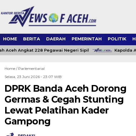
HOME
BERITA
DAERAH
PEMERINTAH
POLITIK
H
 Aceh Angkat 228 Pegawai Negeri Sipil
Kapolda Ac
Home /
Parlementarial
Selasa, 23 Juni 2026 - 23:07 WIB
DPRK Banda Aceh Dorong
Germas & Cegah Stunting
Lewat Pelatihan Kader
Gampong
REDAKSI