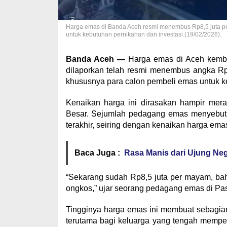
Harga emas di Banda Aceh resmi menembus Rp8,5 juta p
untuk kebutuhan pernikahan dan investasi.(19/02/2026).
Banda Aceh —
Harga emas di Aceh kembali
dilaporkan telah resmi menembus angka Rp
khususnya para calon pembeli emas untuk ke
Kenaikan harga ini dirasakan hampir mer
Besar. Sejumlah pedagang emas menyebut l
terakhir, seiring dengan kenaikan harga ema
Baca Juga :
Rasa Manis dari Ujung Ne
“Sekarang sudah Rp8,5 juta per mayam, bah
ongkos,” ujar seorang pedagang emas di Pas
Tingginya harga emas ini membuat sebagia
terutama bagi keluarga yang tengah mempe