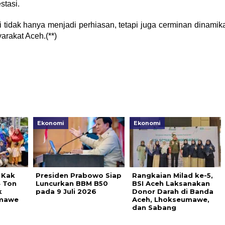
stasi.
 tidak hanya menjadi perhiasan, tetapi juga cerminan dinamik
rakat Aceh.(**)
Ekonomi
Ekonomi
 Kak
Presiden Prabowo Siap
Rangkaian Milad ke-5,
4 Ton
Luncurkan BBM B50
BSI Aceh Laksanakan
k
pada 9 Juli 2026
Donor Darah di Banda
umawe
Aceh, Lhokseumawe,
dan Sabang