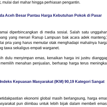
t, mulai dari mahar hingga perhiasan pengantin.
da Aceh Besar Pantau Harga Kebutuhan Pokok di Pasar
mai diperbincangkan di media sosial. Salah satu unggaha
abang yang menari Ranup Lampuan bak acara adek manteng,
ai pria yang harus memutar otak menghadapi mahalnya harg
 tawa sekaligus empati warganet.
ebih dulu menyimpan emas, kenaikan harga ini justru diangga
memilih menahan penjualan, berharap harga terus meningka
Indeks Kepuasan Masyarakat (IKM) 90,19 Kategori Sangat
tidakpastian ekonomi global masih berlangsung, harga ema
 Masyarakat pun diimbau untuk lebih bijak dalam membeli emas