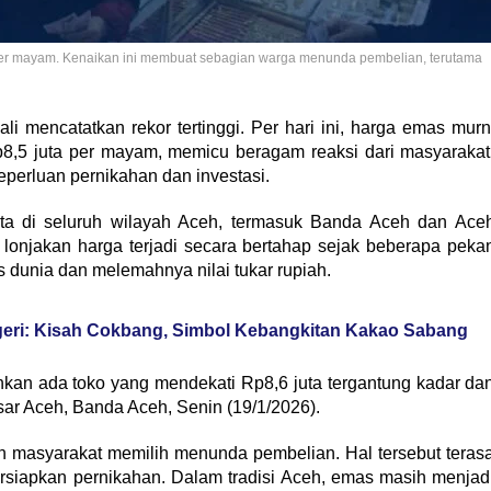
er mayam. Kenaikan ini membuat sebagian warga menunda pembelian, terutama
 mencatatkan rekor tertinggi. Per hari ini, harga emas murn
8,5 juta per mayam, memicu beragam reaksi dari masyarakat
perluan pernikahan dan investasi.
ata di seluruh wilayah Aceh, termasuk Banda Aceh dan Ace
onjakan harga terjadi secara bertahap sejak beberapa peka
s dunia dan melemahnya nilai tukar rupiah.
geri: Kisah Cokbang, Simbol Kebangkitan Kakao Sabang
kan ada toko yang mendekati Rp8,6 juta tergantung kadar da
ar Aceh, Banda Aceh, Senin (19/1/2026).
n masyarakat memilih menunda pembelian. Hal tersebut teras
rsiapkan pernikahan. Dalam tradisi Aceh, emas masih menjad