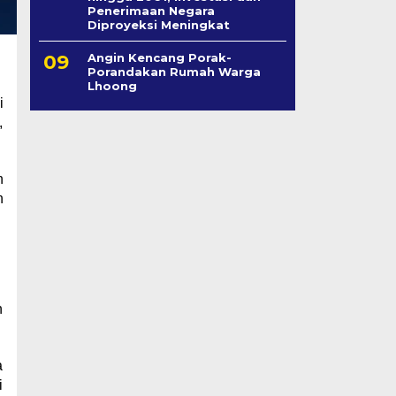
Penerimaan Negara
Diproyeksi Meningkat
Angin Kencang Porak-
Porandakan Rumah Warga
Lhoong
i
,
h
n
n
a
i