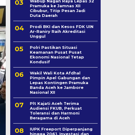
Wabup Nagan Raya Lepas 32
Pramuka ke Jamnas XII
Cibubur, Titip Pesan Jadi
Duta Daerah
Prodi BKI dan Kesos FDK UIN
Ar-Raniry Raih Akreditasi
Unggul
Polri Pastikan Situasi
Keamanan Pusat Pusat
Ekonomi Nasional Tetap
Kondusif
Wakil Wali Kota Afdhal
Pimpin Apel Gabungan dan
Lepas Kontingen Pramuka
Banda Aceh ke Jambore
Nasional XII
Plt Kajati Aceh Terima
Audiensi FKUB, Perkuat
Toleransi dan Harmoni
Beragama di Aceh
IUPK Freeport Diperpanjang
hingga 2061, Investasi dan