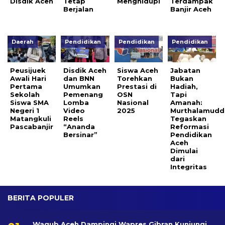
Disdik Aceh
Tetap
Menghidupi
Terdampak
Berjalan
Banjir Aceh
Daerah
Pendidikan
Pendidikan
Pendidikan
Peusijuek
Disdik Aceh
Siswa Aceh
Jabatan
Awali Hari
dan BNN
Torehkan
Bukan
Pertama
Umumkan
Prestasi di
Hadiah,
Sekolah
Pemenang
OSN
Tapi
Siswa SMA
Lomba
Nasional
Amanah:
Negeri 1
Video
2025
Murthalamudd
Matangkuli
Reels
Tegaskan
Pascabanjir
“Ananda
Reformasi
Bersinar”
Pendidikan
Aceh
Dimulai
dari
Integritas
BERITA POPULER
Wagub Aceh Dampingi Wapres Gibran Kunjungi