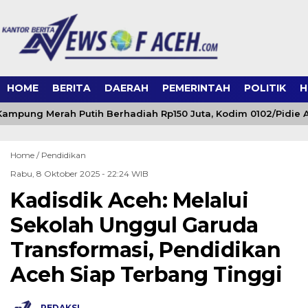
HOME
BERITA
DAERAH
PEMERINTAH
POLITIK
H
ampung Merah Putih Berhadiah Rp150 Juta, Kodim 0102/Pidie A
Home /
Pendidikan
Rabu, 8 Oktober 2025 - 22:24 WIB
Kadisdik Aceh: Melalui
Sekolah Unggul Garuda
Transformasi, Pendidikan
Aceh Siap Terbang Tinggi
REDAKSI