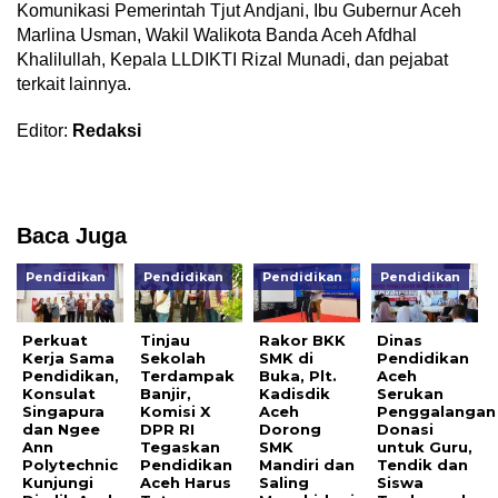
Komunikasi Pemerintah Tjut Andjani, Ibu Gubernur Aceh
Marlina Usman, Wakil Walikota Banda Aceh Afdhal
Khalilullah, Kepala LLDIKTI Rizal Munadi, dan pejabat
terkait lainnya.
Editor:
Redaksi
Baca Juga
Pendidikan
Pendidikan
Pendidikan
Pendidikan
Perkuat
Tinjau
Rakor BKK
Dinas
Kerja Sama
Sekolah
SMK di
Pendidikan
Pendidikan,
Terdampak
Buka, Plt.
Aceh
Konsulat
Banjir,
Kadisdik
Serukan
Singapura
Komisi X
Aceh
Penggalangan
dan Ngee
DPR RI
Dorong
Donasi
Ann
Tegaskan
SMK
untuk Guru,
Polytechnic
Pendidikan
Mandiri dan
Tendik dan
Kunjungi
Aceh Harus
Saling
Siswa