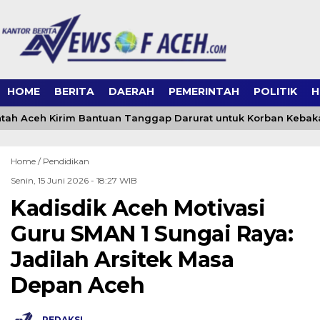
HOME
BERITA
DAERAH
PEMERINTAH
POLITIK
H
ah Aceh Kirim Bantuan Tanggap Darurat untuk Korban Kebaka
Home /
Pendidikan
Senin, 15 Juni 2026 - 18:27 WIB
Kadisdik Aceh Motivasi
Guru SMAN 1 Sungai Raya:
Jadilah Arsitek Masa
Depan Aceh
REDAKSI