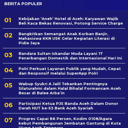
BERITA POPULER
Kebijakan ‘Aneh’ Hotel di Aceh: Karyawan Wajib
Beli Kaca Bekas Renovasi, Potong Service Charge
Bangkitkan Semangat Anak Korban Banjir,
Mahasiswa KKN USK Gelar Kegiatan Literasi di
Pidie Jaya
Bandara Sultan Iskandar Muda Layani 17
Penerbangan Domestik dan Internasional Hari Ini
Polri Perkuat Layanan Publik yang Mudah, Cepat
dan Responsif melalui SuperApp Polri
Wabup Syukri A Jalil Tekankan Pentingnya
Silaturahmi dalam Halal Bihalal Formancam Aceh
Besar di Balee Arba’in
Partisipasi Ketua PJS Banda Aceh Dalam Donor
Darah HUT ke-53 Bank Aceh Syariah
Progres Capai 86 Persen, Kodim 0108/Agara
kebut Pembangunan Jembatan Gantung di Kuta
Ujung Aceh Tenggara