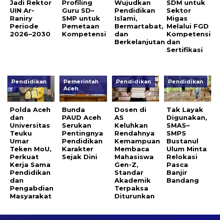
Jadi Rektor
Profiling
Wujudkan
SDM untuk
UIN Ar-
Guru SD–
Pendidikan
Sektor
Raniry
SMP untuk
Islami,
Migas
Periode
Pemetaan
Bermartabat,
Melalui FGD
2026–2030
Kompetensi
dan
Kompetensi
Berkelanjutan
dan
Sertifikasi
Pendidikan
Pemerintah
Pendidikan
Pendidikan
Aceh
Polda Aceh
Bunda
Dosen di
Tak Layak
dan
PAUD Aceh
AS
Digunakan,
Universitas
Serukan
Keluhkan
SMAS–
Teuku
Pentingnya
Rendahnya
SMPS
Umar
Pendidikan
Kemampuan
Bustanul
Teken MoU,
Karakter
Membaca
Ulum Minta
Perkuat
Sejak Dini
Mahasiswa
Relokasi
Kerja Sama
Gen-Z,
Pasca
Pendidikan
Standar
Banjir
dan
Akademik
Bandang
Pengabdian
Terpaksa
Masyarakat
Diturunkan