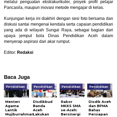
melalui penguatan ekstrakurikuler, proyek profil pelajar
Pancasila, maupun inovasi metode mengajar di kelas.
Kunjungan kerja ini diakhiri dengan sesi foto bersama dan
diskusi santai mengenai kendala serta capaian pendidikan
yang ada di wilayah Sungai Raya, sebagai bagian dari
upaya jemput bola Dinas Pendidikan Aceh dalam
menyerap aspirasi dari akar rumput.
Editor:
Redaksi
Baca Juga
Pendidikan
Pendidikan
Pendidikan
Pendidikan
Menteri
Disdikbud
Rakor
Disdik Aceh
Agama
Banda
MKKS SMA
dan BPMA
Lantik
Aceh
se-Aceh:
Bahas
Mujiburrahman
Lakukan
Bersinergi
Persiapan