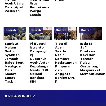
Aceh Utara
Urus
Gelar Apel
Pemakaman
Pasukan
Warga
Lansia
Daerah
Daerah
Daerah
Daerah
Sambut
Pj Bupati
Tiba di
Ipda M
Malam
Iswanto
Aceh,
Safi’i
Nisfu
Dampingi
Sekda
Buatkan
Syakban,
Pj
Nasir
Kaki dan
Jamaah
Gubernur
Sambut
Tangan
Balee Beut
Aceh Antar
Kedatangan
Palsu
Meuligoe
Kepulangan
Pimpinan
Gratis bagi
Gelar
Menbud RI
dan
Masyarakat
Shalat
Melalui
Anggota
Membutuhkan
Sunat
Bandara
Banleg DPR
Tasbih
SIM
RI
BERITA POPULER