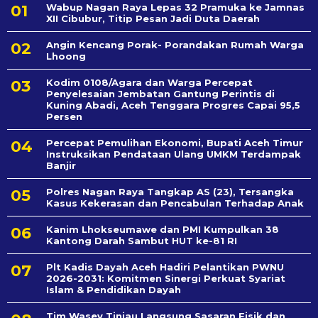
Wabup Nagan Raya Lepas 32 Pramuka ke Jamnas
XII Cibubur, Titip Pesan Jadi Duta Daerah
Angin Kencang Porak- Porandakan Rumah Warga
Lhoong
Kodim 0108/Agara dan Warga Percepat
Penyelesaian Jembatan Gantung Perintis di
Kuning Abadi, Aceh Tenggara Progres Capai 95,5
Persen
Percepat Pemulihan Ekonomi, Bupati Aceh Timur
Instruksikan Pendataan Ulang UMKM Terdampak
Banjir
Polres Nagan Raya Tangkap AS (23), Tersangka
Kasus Kekerasan dan Pencabulan Terhadap Anak
Kanim Lhokseumawe dan PMI Kumpulkan 38
Kantong Darah Sambut HUT ke-81 RI
Plt Kadis Dayah Aceh Hadiri Pelantikan PWNU
2026-2031: Komitmen Sinergi Perkuat Syariat
Islam & Pendidikan Dayah
Tim Wasev Tinjau Langsung Sasaran Fisik dan