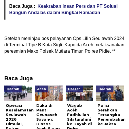
Baca Juga :
Keakraban Insan Pers dan PT Solusi
Bangun Andalas dalam Bingkai Ramadan
Setelah meninjau pos pelayanan Ops Lilin Seulawah 2024
di Terminal Tipe B Kota Sigli, Kapolda Aceh melaksanakan
peresmian Mako Polsek Mutiara Timur, Polres Pidie. **
Baca Juga
Daerah
Aceh
Daerah
Daerah
Operasi
Duka di
Wagub
Polisi
Keselamatan
Panti
Acèh
Serahkan
Seulawah
Geunaseh
Fadhlullah
Tersangka
2026
Sayang:
Silaturahmi
Penembakan
Dimulai,
Dinsos
ke Dayah di
ke Jaksa
Polres
Aceh Sigap
Pidie