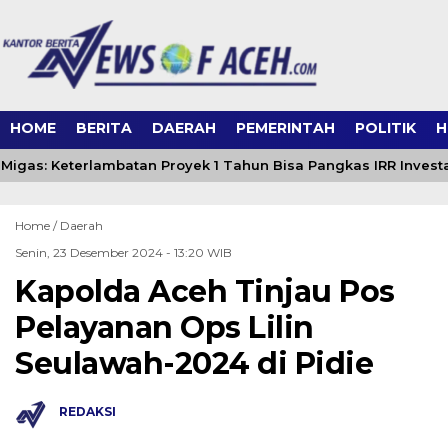
HOME
BERITA
DAERAH
PEMERINTAH
POLITIK
H
 Migas: Keterlambatan Proyek 1 Tahun Bisa Pangkas IRR Investa
Home /
Daerah
Senin, 23 Desember 2024 - 13:20 WIB
Kapolda Aceh Tinjau Pos
Pelayanan Ops Lilin
Seulawah-2024 di Pidie
REDAKSI