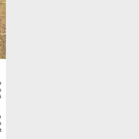
n
s
i
n
n
t