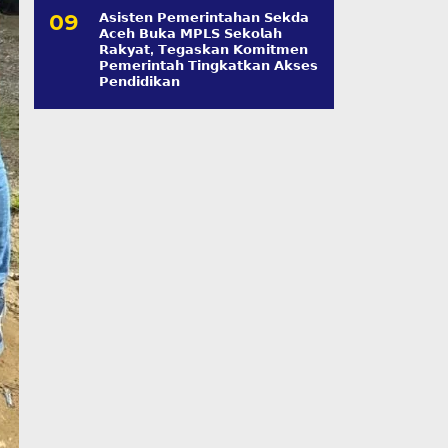
𝗔𝘀𝗶𝘀𝘁𝗲𝗻 𝗣𝗲𝗺𝗲𝗿𝗶𝗻𝘁𝗮𝗵𝗮𝗻 𝗦𝗲k𝗱𝗮
𝗔𝗰𝗲𝗵 𝗕𝘂𝗸𝗮 𝗠𝗣𝗟𝗦 𝗦𝗲𝗸𝗼𝗹𝗮𝗵
𝗥𝗮𝗸𝘆𝗮𝘁, 𝗧𝗲𝗴𝗮𝘀𝗸𝗮𝗻 𝗞𝗼𝗺𝗶𝘁𝗺𝗲𝗻
𝗣𝗲𝗺𝗲𝗿𝗶𝗻𝘁𝗮𝗵 𝗧𝗶𝗻𝗴𝗸𝗮𝘁𝗸𝗮𝗻 𝗔𝗸𝘀𝗲𝘀
𝗣𝗲𝗻𝗱𝗶𝗱𝗶𝗸𝗮𝗻