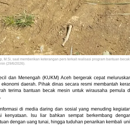
, M.Si, saat memberikan keterangan pers terkait realisasi program bantuan becak
nin (29/6/2026).
ecil dan Menengah (KUKM) Aceh bergerak cepat meluruska
n ekonomi daerah. Pihak dinas secara resmi membantah kera
rah terima bantuan becak mesin untuk wirausaha pemula d
.
informasi di media daring dan sosial yang menuding kegiata
ai kenyataan. Isu liar bahkan sempat berkembang denga
an dengan uang tunai, hingga tuduhan penarikan kembali uni