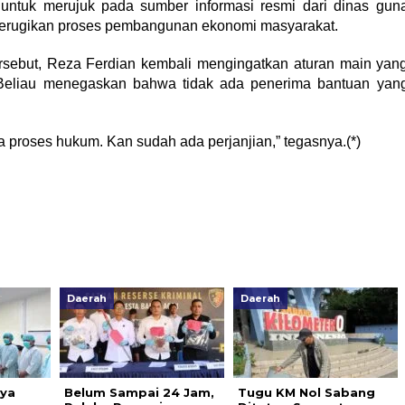
 untuk merujuk pada sumber informasi resmi dari dinas gun
erugikan proses pembangunan ekonomi masyarakat.
rsebut, Reza Ferdian kembali mengingatkan aturan main yan
 Beliau menegaskan bahwa tidak ada penerima bantuan yan
ta proses hukum. Kan sudah ada perjanjian,” tegasnya.(*)
Daerah
Daerah
aya
Belum Sampai 24 Jam,
Tugu KM Nol Sabang