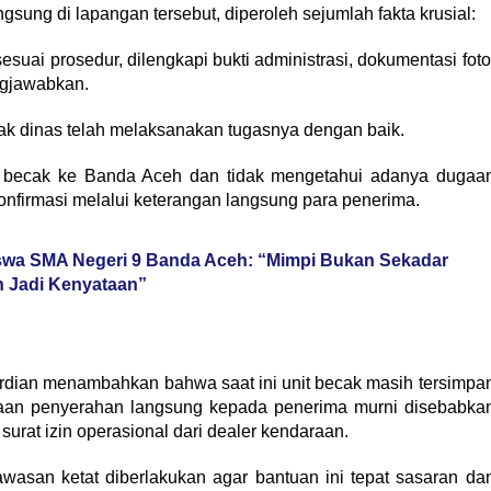
ngsung di lapangan tersebut, diperoleh sejumlah fakta krusial:
suai prosedur, dilengkapi bukti administrasi, dokumentasi foto
ngjawabkan.
k dinas telah melaksanakan tugasnya dengan baik.
t becak ke Banda Aceh dan tidak mengetahui adanya dugaa
onfirmasi melalui keterangan langsung para penerima.
iswa SMA Negeri 9 Banda Aceh: “Mimpi Bukan Sekadar
 Jadi Kenyataan”
Ferdian menambahkan bahwa saat ini unit becak masih tersimpa
aan penyerahan langsung kepada penerima murni disebabka
 surat izin operasional dari dealer kendaraan.
wasan ketat diberlakukan agar bantuan ini tepat sasaran da