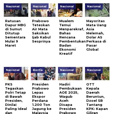
Nasional
Nasional
Nasional
Nasional
Ratusan
Prabowo
Mualem
Mayoritas
Dapur MBG
Teteskan
Temui
Mata Uang
di Sumut
Air Mata
Menparekraf,
Asia
Ditutup
Saksikan
Bahas
Melemah,
Sementara
Ijab Kabul
Rencana
Dolar AS
Mulai 9
Sesprinya
Pembentukan
Perkasa di
Maret
Badan
Pasar
Ekonomi
Global
Kreatif
Nasional
Berita
Nasional
Nasional
PKS
Presiden
Hadiri
OTT
Tegaskan
Prabowo
Pembukaan
Kepala
Polri Tetap
Lepas
AOE 2025,
Daerah
di Bawah
Ekspor
Wagub
Beruntun,
Presiden,
Perdana
Aceh
Dzoel SB
Dinilai
1.200 Ton
Disapa
Tantang
Paling Ideal
Jagung ke
Presiden
KPK: Kapan
dan
Malaysia
Prabowo
Giliran