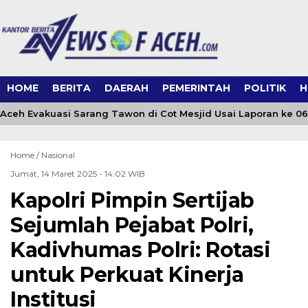
HOME
BERITA
DAERAH
PEMERINTAH
POLITIK
H
eh Evakuasi Sarang Tawon di Cot Mesjid Usai Laporan ke 0651
Home /
Nasional
Jumat, 14 Maret 2025 - 14:02 WIB
Kapolri Pimpin Sertijab
Sejumlah Pejabat Polri,
Kadivhumas Polri: Rotasi
untuk Perkuat Kinerja
Institusi