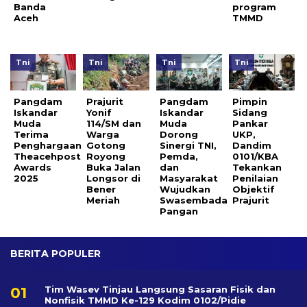
Banda
program
Aceh
TMMD
Tni
Tni
Tni
Tni
Pangdam
Prajurit
Pangdam
Pimpin
Iskandar
Yonif
Iskandar
Sidang
Muda
114/SM dan
Muda
Pankar
Terima
Warga
Dorong
UKP,
Penghargaan
Gotong
Sinergi TNI,
Dandim
Theacehpost
Royong
Pemda,
0101/KBA
Awards
Buka Jalan
dan
Tekankan
2025
Longsor di
Masyarakat
Penilaian
Bener
Wujudkan
Objektif
Meriah
Swasembada
Prajurit
Pangan
BERITA POPULER
Tim Wasev Tinjau Langsung Sasaran Fisik dan
Nonfisik TMMD Ke-129 Kodim 0102/Pidie