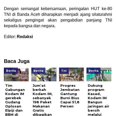
Dengan semangat kebersamaan, peringatan HUT ke-80
TNI di Banda Aceh diharapkan menjadi ajang silaturahmi
sekaligus pengingat akan pengabdian panjang TNI
kepada bangsa dan negara.
Editor:
Redaksi
Baca Juga
Berita
Berita
Tni
Berita
Tim
Jum’at
Progres
Dukung
Gabungan
berkah
Jembatan
program
Kodam IM
Kodam IM,
Gantung
Kasad,
gerebek
sebanyak
Burni Bius
Kodam IM
Gudang
198 Paket
Capai 51,8
Bangun
Oplosan
Makanan
Persen
jaringan air
Elpiji dan
Gratis
bersih
BBM di
dibagikan
melalui