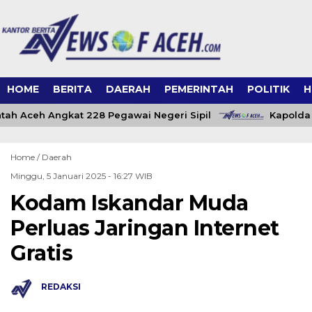
HOME
BERITA
DAERAH
PEMERINTAH
POLITIK
H
ah Aceh Angkat 228 Pegawai Negeri Sipil
Kapolda 
Home /
Daerah
Minggu, 5 Januari 2025 - 16:27 WIB
Kodam Iskandar Muda
Perluas Jaringan Internet
Gratis
REDAKSI