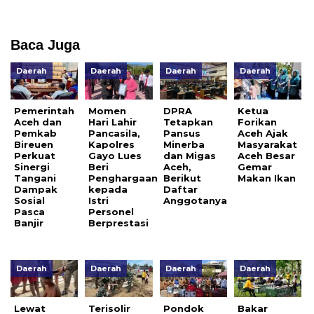
Baca Juga
Daerah
Daerah
Daerah
Daerah
Pemerintah
Momen
DPRA
Ketua
Aceh dan
Hari Lahir
Tetapkan
Forikan
Pemkab
Pancasila,
Pansus
Aceh Ajak
Bireuen
Kapolres
Minerba
Masyarakat
Perkuat
Gayo Lues
dan Migas
Aceh Besar
Sinergi
Beri
Aceh,
Gemar
Tangani
Penghargaan
Berikut
Makan Ikan
Dampak
kepada
Daftar
Sosial
Istri
Anggotanya
Pasca
Personel
Banjir
Berprestasi
Daerah
Daerah
Daerah
Daerah
Lewat
Terisolir
Pondok
Bakar