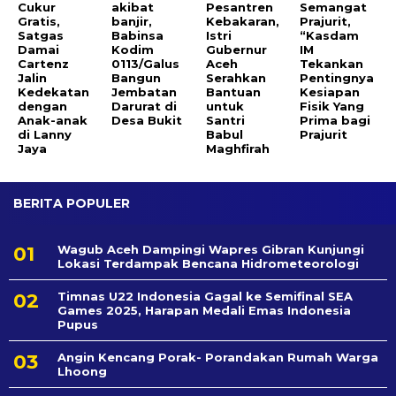
Cukur
akibat
Pesantren
Semangat
Gratis,
banjir,
Kebakaran,
Prajurit,
Satgas
Babinsa
Istri
“Kasdam
Damai
Kodim
Gubernur
IM
Cartenz
0113/Galus
Aceh
Tekankan
Jalin
Bangun
Serahkan
Pentingnya
Kedekatan
Jembatan
Bantuan
Kesiapan
dengan
Darurat di
untuk
Fisik Yang
Anak-anak
Desa Bukit
Santri
Prima bagi
di Lanny
Babul
Prajurit
Jaya
Maghfirah
BERITA POPULER
Wagub Aceh Dampingi Wapres Gibran Kunjungi
Lokasi Terdampak Bencana Hidrometeorologi
Timnas U22 Indonesia Gagal ke Semifinal SEA
Games 2025, Harapan Medali Emas Indonesia
Pupus
Angin Kencang Porak- Porandakan Rumah Warga
Lhoong