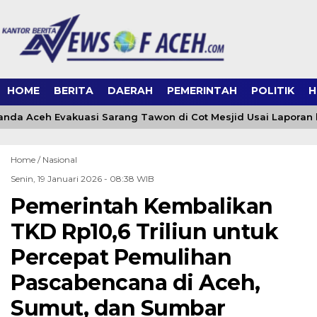
HOME
BERITA
DAERAH
PEMERINTAH
POLITIK
H
da Aceh Evakuasi Sarang Tawon di Cot Mesjid Usai Laporan ke
Home /
Nasional
Senin, 19 Januari 2026 - 08:38 WIB
Pemerintah Kembalikan
TKD Rp10,6 Triliun untuk
Percepat Pemulihan
Pascabencana di Aceh,
Sumut, dan Sumbar