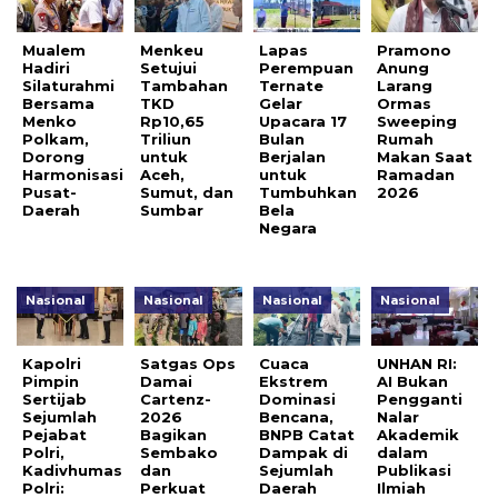
Mualem
Menkeu
Lapas
Pramono
Hadiri
Setujui
Perempuan
Anung
Silaturahmi
Tambahan
Ternate
Larang
Bersama
TKD
Gelar
Ormas
Menko
Rp10,65
Upacara 17
Sweeping
Polkam,
Triliun
Bulan
Rumah
Dorong
untuk
Berjalan
Makan Saat
Harmonisasi
Aceh,
untuk
Ramadan
Pusat-
Sumut, dan
Tumbuhkan
2026
Daerah
Sumbar
Bela
Negara
Nasional
Nasional
Nasional
Nasional
Kapolri
Satgas Ops
Cuaca
UNHAN RI:
Pimpin
Damai
Ekstrem
AI Bukan
Sertijab
Cartenz-
Dominasi
Pengganti
Sejumlah
2026
Bencana,
Nalar
Pejabat
Bagikan
BNPB Catat
Akademik
Polri,
Sembako
Dampak di
dalam
Kadivhumas
dan
Sejumlah
Publikasi
Polri:
Perkuat
Daerah
Ilmiah