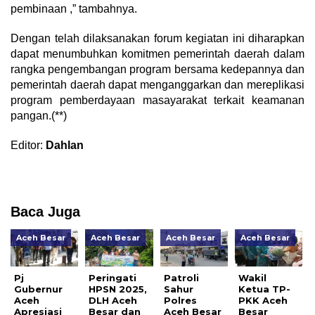
pembinaan ,” tambahnya.
Dengan telah dilaksanakan forum kegiatan ini diharapkan
dapat menumbuhkan komitmen pemerintah daerah dalam
rangka pengembangan program bersama kedepannya dan
pemerintah daerah dapat menganggarkan dan mereplikasi
program pemberdayaan masayarakat terkait keamanan
pangan.(**)
Editor:
Dahlan
Baca Juga
Aceh Besar
Aceh Besar
Aceh Besar
Aceh Besar
Pj
Peringati
Patroli
Wakil
Gubernur
HPSN 2025,
Sahur
Ketua TP-
Aceh
DLH Aceh
Polres
PKK Aceh
Apresiasi
Besar dan
Aceh Besar
Besar