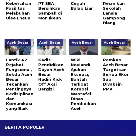
Kebersihan
PT SBA
Cegah
Resmikan
Fasilitas
Bersihkan
Balap Liar
Sekolah
Pelabuhan
Sampah di
Lansia
Ulee Lheue
Mon Ikeun
Gampong
Blang
Aceh Besar
Aceh Besar
Aceh Besar
Aceh Besar
Lantik 42
Kadis
Wiki
Pemkab
Pejabat
Pendidikan
Noviandi
Aceh Besar
Fungsional,
Dayah Aceh
Ajukan
Targetkan
Sekda Aceh
Besar
Eksepsi,
Seribu Ekor
Besar
Hadiri Kick
Bantah
Sapi
Tekankan
Off Aksi
Terlibat
Divaksin
Pentingnya
Bergizi
Korupsi
PMK
Kedisiplinan
Wastafel
dan
Dinas
Komunikasi
Pendidikan
yang Baik
Aceh
BERITA POPULER