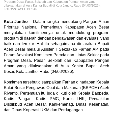
Program Desa, Pasar, Sekolah dan Kabupaten Pangan Aman yang
dilaksanakan di Aula Kantor Bupati di Kota Jantho, Rabu (04/03/2026).
FOTO/MC ACEH BESAR
Kota Jantho –
Dalam rangka mendukung Pangan Aman
Prioritas Nasional, Pemerintah Kabupaten Aceh Besar
menyatakan komitmennya untuk mendukung program-
program di daerah dengan pengawasan dan evaluasi yang
baik dan terukur. Hal itu sebagaimana diutarakan Bupati
Aceh Besar melalui Asisten I Sekdakab Farhan AP, pada
Forum Advokasi Komitmen Pemda dan Lintas Sektor pada
Program Desa, Pasar, Sekolah dan Kabupaten Pangan
Aman yang dilaksanakan di Aula Kantor Bupati Aceh
Besar, Kota Jantho, Rabu (04/03/2026).
Komitmen tersebut disampaikan Farhan dihadapan Kepala
Balai Besar Pengawas Obat dan Makanan (BBPOM) Aceh
Riyanto. Pertemuan itu juga diikuti oleh Kepala Bappeda,
Kadis Pangan, Kadis PMG, Kadis LHK, Perwakilan
Disdikbud Aceh Besar, Kankemenag, Dinas Kesehatan,
dan Dinas Koperasi UKM dan Perdagangan.