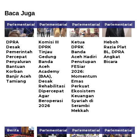
Baca Juga
Parlementarial
Parlementarial
Parlementarial
Parlementarial
DPRA
Komisi III
Ketua
Heboh
Desak
DPRK
DPRK
Razia Plat
Pemerintah
Tinjau
Banda
BL, DPRA
Percepat
Gedung
Aceh Hadiri
Angkat
Penyaluran
Banda
Penutupan
Bicara
Bantuan
Aceh
FESiar
Korban
Academy
2026:
Banjir Aceh
(BAA),
Momentum
Tamiang
Desak
Emas
Rehabilitasi
Perkuat
Dipercepat
Ekosistem
Agar
Keuangan
Beroperasi
Syariah di
2026
Serambi
Mekkah
Berita
Parlementarial
Parlementarial
Parlementarial