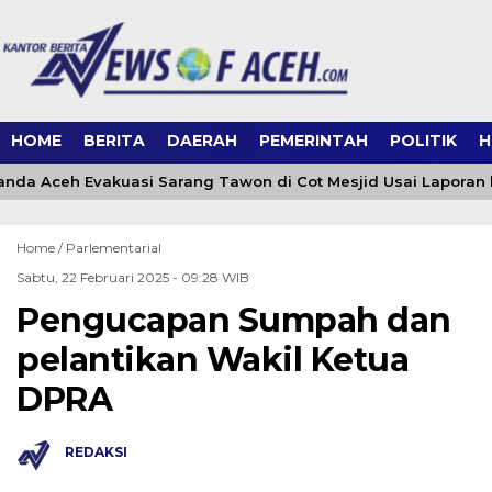
HOME
BERITA
DAERAH
PEMERINTAH
POLITIK
H
da Aceh Evakuasi Sarang Tawon di Cot Mesjid Usai Laporan ke
Home /
Parlementarial
Sabtu, 22 Februari 2025 - 09:28 WIB
Pengucapan Sumpah dan
pelantikan Wakil Ketua
DPRA
REDAKSI