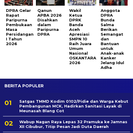
DPRA Gelar
Qanun
Wakil
Anggota
Rapat
APBA 2026
Ketua
DPRA
Paripurna
Disahkan
DPRK
Bunda
Pembukaan
dalam
Banda
Salma
Masa
Paripurna
Aceh
Berikan
Persidangan
DPRA
Apresiasi
Semangat
I Tahun
SMPN 10
dan
2026
Raih Juara
Bantuan
Umum
untuk
Nasional
Anak-anak
OSKANTARA
Kanker
2026
Jelang Idul
Adha
BERITA POPULER
Satgas TMMD Kodim 0102/Pidie dan Warga Kebut
Pembangunan MCK, Hadirkan Sanitasi Layak di
Meunasah Blang Cot
Wabup Nagan Raya Lepas 32 Pramuka ke Jamnas
XII Cibubur, Titip Pesan Jadi Duta Daerah