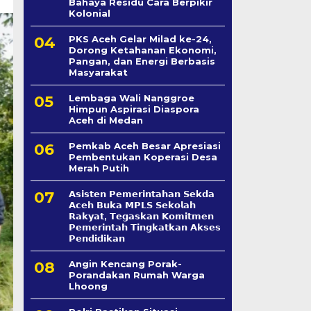
Bahaya Residu Cara Berpikir
Kolonial
PKS Aceh Gelar Milad ke-24,
Dorong Ketahanan Ekonomi,
Pangan, dan Energi Berbasis
Masyarakat
Lembaga Wali Nanggroe
Himpun Aspirasi Diaspora
Aceh di Medan
Pemkab Aceh Besar Apresiasi
Pembentukan Koperasi Desa
Merah Putih
𝗔𝘀𝗶𝘀𝘁𝗲𝗻 𝗣𝗲𝗺𝗲𝗿𝗶𝗻𝘁𝗮𝗵𝗮𝗻 𝗦𝗲k𝗱𝗮
𝗔𝗰𝗲𝗵 𝗕𝘂𝗸𝗮 𝗠𝗣𝗟𝗦 𝗦𝗲𝗸𝗼𝗹𝗮𝗵
𝗥𝗮𝗸𝘆𝗮𝘁, 𝗧𝗲𝗴𝗮𝘀𝗸𝗮𝗻 𝗞𝗼𝗺𝗶𝘁𝗺𝗲𝗻
𝗣𝗲𝗺𝗲𝗿𝗶𝗻𝘁𝗮𝗵 𝗧𝗶𝗻𝗴𝗸𝗮𝘁𝗸𝗮𝗻 𝗔𝗸𝘀𝗲𝘀
𝗣𝗲𝗻𝗱𝗶𝗱𝗶𝗸𝗮𝗻
Angin Kencang Porak-
Porandakan Rumah Warga
Lhoong