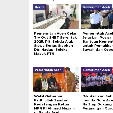
Berita
Pemerintah Aceh
Pemerintah Aceh Gelar
Pemerintah Ace
Try Out SNBT Serentak
Jelaskan Posisi
2025, Plt. Sekda Ajak
Bantuan Kemen
Siswa Serius Siapkan
untuk Pemuliha
Diri Hadapi Seleksi
Sawah dan Keb
Masuk PTN
Pemerintah Aceh
Pemerintah Aceh
Wakil Gubernur
Dikukuhkan Seb
Fadhlullah Sambut
Ibunda Guru Ace
Kedatangan Ketua
Na Siap Dukung
MPR RI Ahmad Muzani
Perjuangan Gur
di Banda Aceh