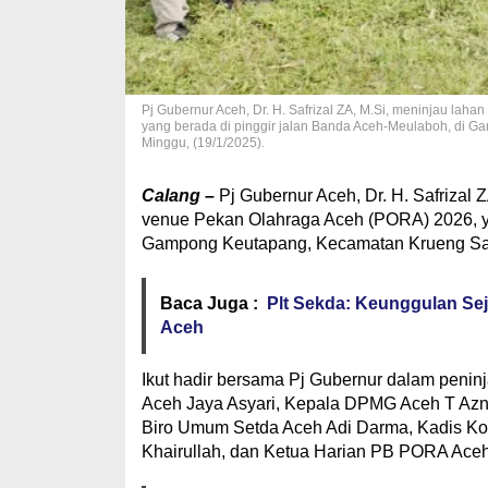
Pj Gubernur Aceh, Dr. H. Safrizal ZA, M.Si, meninjau la
yang berada di pinggir jalan Banda Aceh-Meulaboh, di 
Minggu, (19/1/2025).
Calang –
Pj Gubernur Aceh, Dr. H. Safrizal
venue Pekan Olahraga Aceh (PORA) 2026, ya
Gampong Keutapang, Kecamatan Krueng Sabe
Baca Juga :
Plt Sekda: Keunggulan Se
Aceh
Ikut hadir bersama Pj Gubernur dalam peninja
Aceh Jaya Asyari, Kepala DPMG Aceh T Aznal
Biro Umum Setda Aceh Adi Darma, Kadis Ko
Khairullah, dan Ketua Harian PB PORA Ace