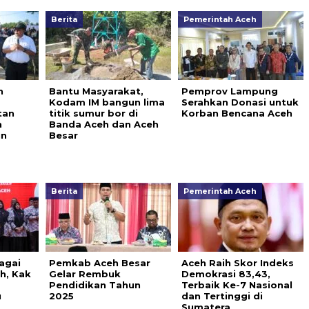
Berita
Pemerintah Aceh
h
Bantu Masyarakat,
Pemprov Lampung
Kodam IM bangun lima
Serahkan Donasi untuk
tan
titik sumur bor di
Korban Bencana Aceh
n
Banda Aceh dan Aceh
un
Besar
Berita
Pemerintah Aceh
agai
Pemkab Aceh Besar
Aceh Raih Skor Indeks
h, Kak
Gelar Rembuk
Demokrasi 83,43,
Pendidikan Tahun
Terbaik Ke-7 Nasional
u
2025
dan Tertinggi di
Sumatera