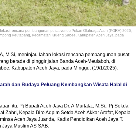
han lokasi rencana pembangunan pusat venue Pekan Olahraga Aceh (PORA) 2026,
Gampong Keutapang, Kecamatan Krueng Sabee, Kabupaten Aceh Jaya, pada
 ZA, M.Si, meninjau lahan lokasi rencana pembangunan pusat
ng berada di pinggir jalan Banda Aceh-Meulaboh, di
e, Kabupaten Aceh Jaya, pada Minggu, (19/1/2025).
jarah dan Budaya Peluang Kembangkan Wisata Halal di
uan itu, Pj Bupati Aceh Jaya Dr. A.Murtala., M.Si., Pj Sekda
 Zahri, Kepala Biro Adpim Setda Aceh Akkar Arafat, Kepala
minsa Aceh Jaya Juanda, Kadis Pendidikan Aceh Jaya T.
h Jaya Muslim AS SAB.