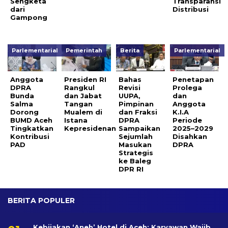
Sengketa
Transparansi
dari
Distribusi
Gampong
Parlementarial
Pemerintah
Berita
Parlementarial
Anggota
Presiden RI
Bahas
Penetapan
DPRA
Rangkul
Revisi
Prolega
Bunda
dan Jabat
UUPA,
dan
Salma
Tangan
Pimpinan
Anggota
Dorong
Mualem di
dan Fraksi
K.I.A
BUMD Aceh
Istana
DPRA
Periode
Tingkatkan
Kepresidenan
Sampaikan
2025–2029
Kontribusi
Sejumlah
Disahkan
PAD
Masukan
DPRA
Strategis
ke Baleg
DPR RI
BERITA POPULER
Kebijakan ‘Aneh’ Hotel di Aceh: Karyawan Wajib