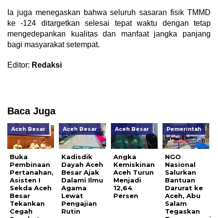
Ia juga menegaskan bahwa seluruh sasaran fisik TMMD
ke -124 ditargetkan selesai tepat waktu dengan tetap
mengedepankan kualitas dan manfaat jangka panjang
bagi masyarakat setempat.
Editor:
Redaksi
Baca Juga
Aceh Besar
Aceh Besar
Aceh Besar
Pemerintah
Buka
Kadisdik
Angka
NGO
Pembinaan
Dayah Aceh
Kemiskinan
Nasional
Pertanahan,
Besar Ajak
Aceh Turun
Salurkan
Asisten I
Dalami Ilmu
Menjadi
Bantuan
Sekda Aceh
Agama
12,64
Darurat ke
Besar
Lewat
Persen
Aceh, Abu
Tekankan
Pengajian
Salam
Cegah
Rutin
Tegaskan