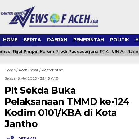
HOME
BERITA
DAERAH
PEMERINTAH
POLITIK
H
msul Rijal Pimpin Forum Prodi Pascasarjana PTKI, UIN Ar-Ranir
Home /
Aceh Besar
/
Pemerintah
Selasa, 6 Mei 2025 - 22:45 WIB
Plt Sekda Buka
Pelaksanaan TMMD ke-124
Kodim 0101/KBA di Kota
Jantho
REDAKSI