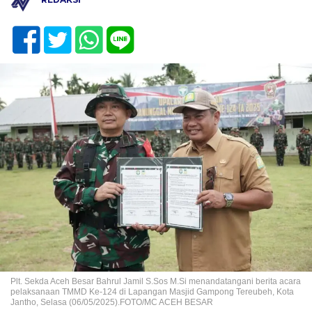
Plt. Sekda Aceh Besar Bahrul Jamil S.Sos M.Si menandatangani berita acara
pelaksanaan TMMD Ke-124 di Lapangan Masjid Gampong Tereubeh, Kota
Jantho, Selasa (06/05/2025).FOTO/MC ACEH BESAR