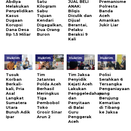
Abdiya
Satu
JUAL BELI
Premanisme
Melakukan
Kilogram
ANAK:
Polresta
Penyelidikan
Sabu
Bilqis
Banda
Kasus
Tujuan
Diculik dan
Aceh
Dugaan
Kendari
Dijual
Amankan
Korupsi
Digagalkan,
Berantai,
Jukir Liar
Dana Desa
Dua Orang
Pelaku
Rp 1.5 Miliar
Buron
Beraksi 9
Kali
Hukrim
Hukrim
Hukrim
Hukrim
Tusuk
Tim
Tim Jaksa
Polisi
Korban
Jatanras
Penyidik
Serahkan 6
Berkali-
Polda Aceh
Kejati Aceh
Tersangka
kali, Pria
Berhasil
Lakukan
Penganiayaan
Asal
Meringkus
Penggeledahan
yang
Langkat
Tiga
dan
Berujung
Sumatera
Pembobol
Penyitaan
Kematian
Utara
Toko
di Balai
di Tibang
Bunuh Adik
Grosir Sinar
Guru
ke Jaksa
Ipar
Arun 2
Penggerak
Aceh