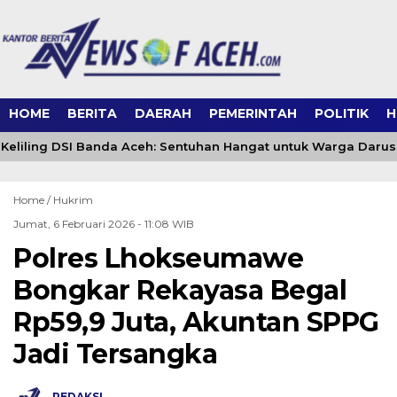
HOME
BERITA
DAERAH
PEMERINTAH
POLITIK
H
eliling DSI Banda Aceh: Sentuhan Hangat untuk Warga Daru
Home /
Hukrim
Jumat, 6 Februari 2026 - 11:08 WIB
Polres Lhokseumawe
Bongkar Rekayasa Begal
Rp59,9 Juta, Akuntan SPPG
Jadi Tersangka
REDAKSI