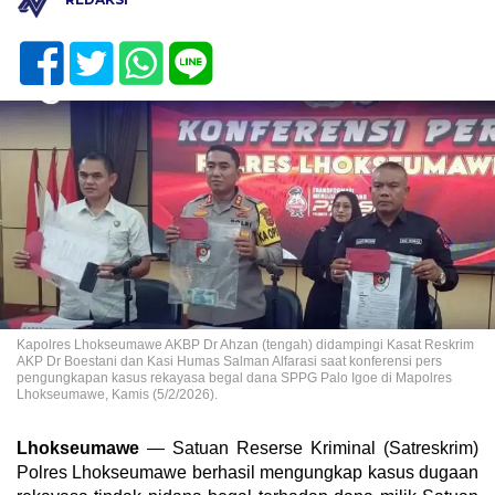
Kapolres Lhokseumawe AKBP Dr Ahzan (tengah) didampingi Kasat Reskrim
AKP Dr Boestani dan Kasi Humas Salman Alfarasi saat konferensi pers
pengungkapan kasus rekayasa begal dana SPPG Palo Igoe di Mapolres
Lhokseumawe, Kamis (5/2/2026).
Lhokseumawe
— Satuan Reserse Kriminal (Satreskrim)
Polres Lhokseumawe berhasil mengungkap kasus dugaan