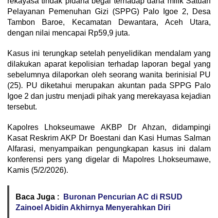
rekayasa tindak pidana begal terhadap dana milik Satuan
Pelayanan Pemenuhan Gizi (SPPG) Palo Igoe 2, Desa
Tambon Baroe, Kecamatan Dewantara, Aceh Utara,
dengan nilai mencapai Rp59,9 juta.
Kasus ini terungkap setelah penyelidikan mendalam yang
dilakukan aparat kepolisian terhadap laporan begal yang
sebelumnya dilaporkan oleh seorang wanita berinisial PU
(25). PU diketahui merupakan akuntan pada SPPG Palo
Igoe 2 dan justru menjadi pihak yang merekayasa kejadian
tersebut.
Kapolres Lhokseumawe AKBP Dr Ahzan, didampingi
Kasat Reskrim AKP Dr Boestani dan Kasi Humas Salman
Alfarasi, menyampaikan pengungkapan kasus ini dalam
konferensi pers yang digelar di Mapolres Lhokseumawe,
Kamis (5/2/2026).
Baca Juga :
Buronan Pencurian AC di RSUD
Zainoel Abidin Akhirnya Menyerahkan Diri