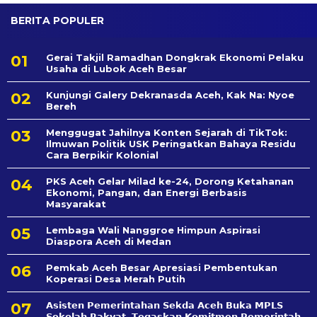
BERITA POPULER
Gerai Takjil Ramadhan Dongkrak Ekonomi Pelaku
Usaha di Lubok Aceh Besar
Kunjungi Galery Dekranasda Aceh, Kak Na: Nyoe
Bereh
Menggugat Jahilnya Konten Sejarah di TikTok:
Ilmuwan Politik USK Peringatkan Bahaya Residu
Cara Berpikir Kolonial
PKS Aceh Gelar Milad ke-24, Dorong Ketahanan
Ekonomi, Pangan, dan Energi Berbasis
Masyarakat
Lembaga Wali Nanggroe Himpun Aspirasi
Diaspora Aceh di Medan
Pemkab Aceh Besar Apresiasi Pembentukan
Koperasi Desa Merah Putih
𝗔𝘀𝗶𝘀𝘁𝗲𝗻 𝗣𝗲𝗺𝗲𝗿𝗶𝗻𝘁𝗮𝗵𝗮𝗻 𝗦𝗲k𝗱𝗮 𝗔𝗰𝗲𝗵 𝗕𝘂𝗸𝗮 𝗠𝗣𝗟𝗦
𝗦𝗲𝗸𝗼𝗹𝗮𝗵 𝗥𝗮𝗸𝘆𝗮𝘁, 𝗧𝗲𝗴𝗮𝘀𝗸𝗮𝗻 𝗞𝗼𝗺𝗶𝘁𝗺𝗲𝗻 𝗣𝗲𝗺𝗲𝗿𝗶𝗻𝘁𝗮𝗵