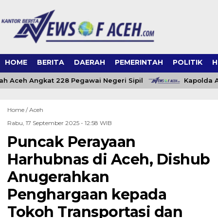
HOME
BERITA
DAERAH
PEMERINTAH
POLITIK
H
h Aceh Angkat 228 Pegawai Negeri Sipil
Kapolda Ac
Home /
Aceh
Rabu, 17 September 2025 - 12:58 WIB
Puncak Perayaan
Harhubnas di Aceh, Dishub
Anugerahkan
Penghargaan kepada
Tokoh Transportasi dan