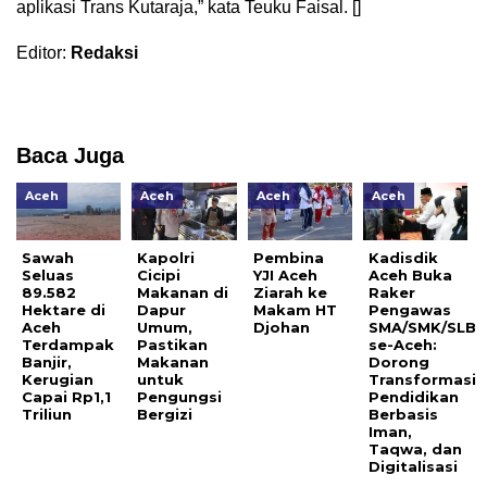
aplikasi Trans Kutaraja,” kata Teuku Faisal. []
Editor:
Redaksi
Baca Juga
Aceh
Aceh
Aceh
Aceh
Sawah
Kapolri
Pembina
Kadisdik
Seluas
Cicipi
YJI Aceh
Aceh Buka
89.582
Makanan di
Ziarah ke
Raker
Hektare di
Dapur
Makam HT
Pengawas
Aceh
Umum,
Djohan
SMA/SMK/SLB
Terdampak
Pastikan
se-Aceh:
Banjir,
Makanan
Dorong
Kerugian
untuk
Transformasi
Capai Rp1,1
Pengungsi
Pendidikan
Triliun
Bergizi
Berbasis
Iman,
Taqwa, dan
Digitalisasi