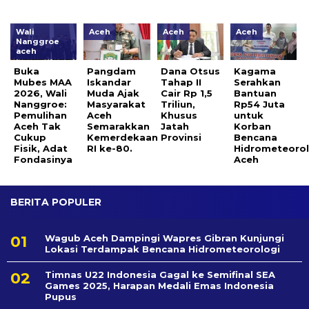
Wali
Aceh
Aceh
Aceh
Nanggroe
aceh
Buka
Pangdam
Dana Otsus
Kagama
Mubes MAA
Iskandar
Tahap II
Serahkan
2026, Wali
Muda Ajak
Cair Rp 1,5
Bantuan
Nanggroe:
Masyarakat
Triliun,
Rp54 Juta
Pemulihan
Aceh
Khusus
untuk
Aceh Tak
Semarakkan
Jatah
Korban
Cukup
Kemerdekaan
Provinsi
Bencana
Fisik, Adat
RI ke-80.
Hidrometeorol
Fondasinya
Aceh
BERITA POPULER
Wagub Aceh Dampingi Wapres Gibran Kunjungi
Lokasi Terdampak Bencana Hidrometeorologi
Timnas U22 Indonesia Gagal ke Semifinal SEA
Games 2025, Harapan Medali Emas Indonesia
Pupus