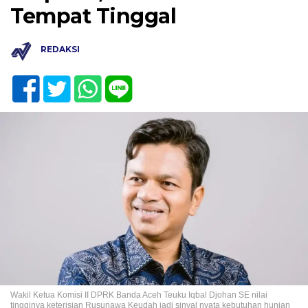
Tempat Tinggal
REDAKSI
Wakil Ketua Komisi II DPRK Banda Aceh Teuku Iqbal Djohan SE nilai
tingginya keterisian Rusunawa Keudah jadi sinyal nyata kebutuhan hunian