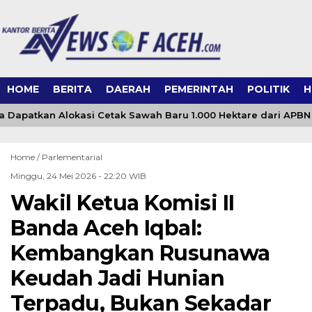
HOME
BERITA
DAERAH
PEMERINTAH
POLITIK
H
 Dapatkan Alokasi Cetak Sawah Baru 1.000 Hektare dari APBN
Home /
Parlementarial
Minggu, 24 Mei 2026 - 22:20 WIB
Wakil Ketua Komisi II
Banda Aceh Iqbal:
Kembangkan Rusunawa
Keudah Jadi Hunian
Terpadu, Bukan Sekadar