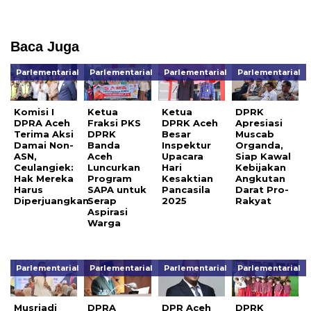
Baca Juga
Parlementarial
Parlementarial
Parlementarial
Parlementarial
Komisi I
Ketua
Ketua
DPRK
DPRA Aceh
Fraksi PKS
DPRK Aceh
Apresiasi
Terima Aksi
DPRK
Besar
Muscab
Damai Non-
Banda
Inspektur
Organda,
ASN,
Aceh
Upacara
Siap Kawal
Ceulangiek:
Luncurkan
Hari
Kebijakan
Hak Mereka
Program
Kesaktian
Angkutan
Harus
SAPA untuk
Pancasila
Darat Pro-
Diperjuangkan
Serap
2025
Rakyat
Aspirasi
Warga
Parlementarial
Parlementarial
Parlementarial
Parlementarial
Musriadi
DPRA
DPR Aceh
DPRK