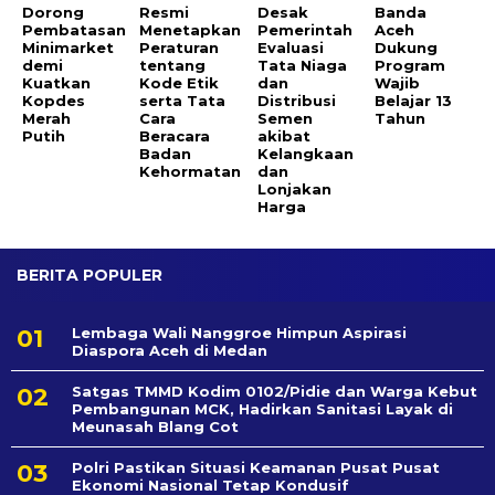
Dorong
Resmi
Desak
Banda
Pembatasan
Menetapkan
Pemerintah
Aceh
Minimarket
Peraturan
Evaluasi
Dukung
demi
tentang
Tata Niaga
Program
Kuatkan
Kode Etik
dan
Wajib
Kopdes
serta Tata
Distribusi
Belajar 13
Merah
Cara
Semen
Tahun
Putih
Beracara
akibat
Badan
Kelangkaan
Kehormatan
dan
Lonjakan
Harga
BERITA POPULER
Lembaga Wali Nanggroe Himpun Aspirasi
Diaspora Aceh di Medan
Satgas TMMD Kodim 0102/Pidie dan Warga Kebut
Pembangunan MCK, Hadirkan Sanitasi Layak di
Meunasah Blang Cot
Polri Pastikan Situasi Keamanan Pusat Pusat
Ekonomi Nasional Tetap Kondusif