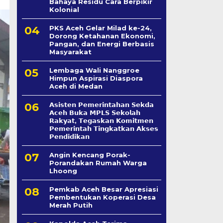
Bahaya Residu Cara Berpikir
Kolonial
PKS Aceh Gelar Milad ke-24,
Dorong Ketahanan Ekonomi,
Pangan, dan Energi Berbasis
Masyarakat
Lembaga Wali Nanggroe
Himpun Aspirasi Diaspora
Aceh di Medan
𝗔𝘀𝗶𝘀𝘁𝗲𝗻 𝗣𝗲𝗺𝗲𝗿𝗶𝗻𝘁𝗮𝗵𝗮𝗻 𝗦𝗲k𝗱𝗮
𝗔𝗰𝗲𝗵 𝗕𝘂𝗸𝗮 𝗠𝗣𝗟𝗦 𝗦𝗲𝗸𝗼𝗹𝗮𝗵
𝗥𝗮𝗸𝘆𝗮𝘁, 𝗧𝗲𝗴𝗮𝘀𝗸𝗮𝗻 𝗞𝗼𝗺𝗶𝘁𝗺𝗲𝗻
𝗣𝗲𝗺𝗲𝗿𝗶𝗻𝘁𝗮𝗵 𝗧𝗶𝗻𝗴𝗸𝗮𝘁𝗸𝗮𝗻 𝗔𝗸𝘀𝗲𝘀
𝗣𝗲𝗻𝗱𝗶𝗱𝗶𝗸𝗮𝗻
Angin Kencang Porak-
Porandakan Rumah Warga
Lhoong
Pemkab Aceh Besar Apresiasi
Pembentukan Koperasi Desa
Merah Putih