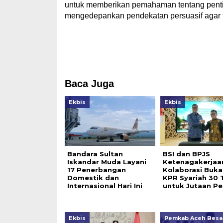
untuk memberikan pemahaman tentang pentin
mengedepankan pendekatan persuasif agar t
Baca Juga
Ekbis
Ekbis
Bandara Sultan
BSI dan BPJS
Iskandar Muda Layani
Ketenagakerjaa
17 Penerbangan
Kolaborasi Buka
Domestik dan
KPR Syariah 30 
Internasional Hari Ini
untuk Jutaan Pe
Ekbis
Pemkab Aceh Besa