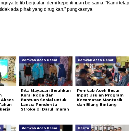
gnya tertib berjualan demi kepentingan bersama. “Kami tetap
idak ada pihak yang dirugikan,” pungkasnya.
Pemkab Aceh Besar
Pemkab Aceh Besar
Rita Mayasari Serahkan
Pemkab Aceh Besar
n
Kursi Roda dan
Input Usulan Program
 Akses
Bantuan Sosial untuk
Kecamatan Montasik
Tahun
Lansia Penderita
dan Blang Bintang
kerja
Stroke di Darul Imarah
r
Pemkab Aceh Besar
Berita