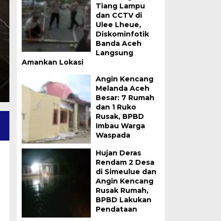
Tiang Lampu
Selatan Tancap Gas C
dan CCTV di
Ulee Lheue,
Sabtu, 8 Agu 2026 - 13:38 WIB
Diskominfotik
Banda Aceh
ACEH SELATAN – Waktu terus berjalan. Target tak b
Langsung
menantang, Satgas…
Amankan Lokasi
Angin Kencang
Melanda Aceh
Besar: 7 Rumah
dan 1 Ruko
Rusak, BPBD
Imbau Warga
Waspada
Hujan Deras
Rendam 2 Desa
di Simeulue dan
Angin Kencang
Rusak Rumah,
BPBD Lakukan
Pendataan