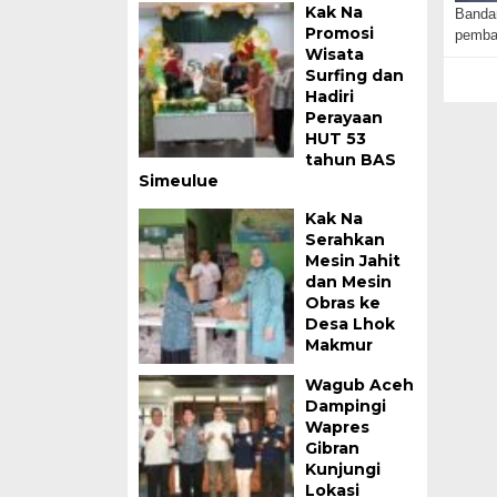
Kak Na
Bandar
Promosi
pemba
Wisata
Surfing dan
Hadiri
Perayaan
HUT 53
tahun BAS
Simeulue
Kak Na
Serahkan
Mesin Jahit
dan Mesin
Obras ke
Desa Lhok
Makmur
Wagub Aceh
Dampingi
Wapres
Gibran
Kunjungi
Lokasi