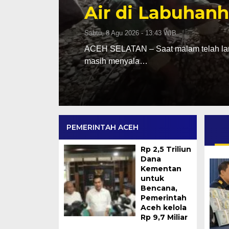
Air di Labuhanh
Sabtu, 8 Agu 2026 - 13:43 WIB
n satu
ACEH SELATAN – Saat malam telah larut 
masih menyala…
PEMERINTAH ACEH
Rp 2,5 Triliun
Dana
Kementan
untuk
Bencana,
Pemerintah
Aceh kelola
Rp 9,7 Miliar