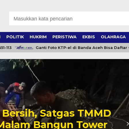
H
POLITIK
HUKRIM
PERISTIWA
EKBIS
OLAHRAGA
Ganti Foto KTP-el di Banda Aceh Bisa Daftar Online 11
r Bersih, Satgas TMMD
 Malam Bangun Tower