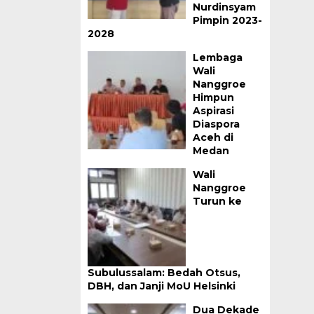
Nurdinsyam
Pimpin 2023-
2028
Lembaga
Wali
Nanggroe
Himpun
Aspirasi
Diaspora
Aceh di
Medan
Wali
Nanggroe
Turun ke
Subulussalam: Bedah Otsus,
DBH, dan Janji MoU Helsinki
Dua Dekade