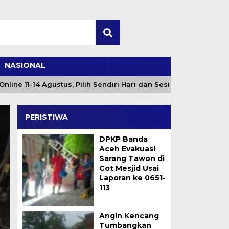
NASIONAL
-14 Agustus, Pilih Sendiri Hari dan Sesi
Angin Kenc
PERISTIWA
DPKP Banda
Aceh Evakuasi
Sarang Tawon di
Cot Mesjid Usai
Laporan ke 0651-
113
Kejar Target! Satga
Angin Kencang
Tumbangkan