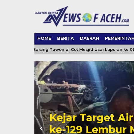
HOME
BERITA
DAERAH
PEMERINTA
akuasi Sarang Tawon di Cot Mesjid Usai Laporan ke 0651-113
Kejar Target Ai
ng
ke-129 Lembur