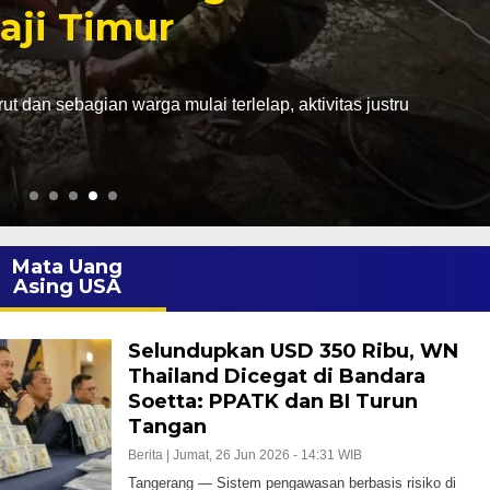
aji Timur
dan sebagian warga mulai terlelap, aktivitas justru
Mata Uang
Asing USA
Selundupkan USD 350 Ribu, WN
Thailand Dicegat di Bandara
Soetta: PPATK dan BI Turun
Tangan
Berita |
Jumat, 26 Jun 2026 - 14:31 WIB
Tangerang — Sistem pengawasan berbasis risiko di