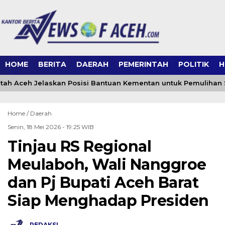
HOME
BERITA
DAERAH
PEMERINTAH
POLITIK
H
ah Aceh Jelaskan Posisi Bantuan Kementan untuk Pemulihan
Home /
Daerah
Senin, 18 Mei 2026 - 19:25 WIB
Tinjau RS Regional
Meulaboh, Wali Nanggroe
dan Pj Bupati Aceh Barat
Siap Menghadap Presiden
REDAKSI