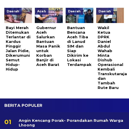
Daerah
Aceh
Daerah
Daerah
Bayi Merah
Gubernur
Bantuan
Wakil
Ditemukan
Aceh
Bencana
Ketua
Terlantar di
Salurkan
Aceh Tiba
DPRK
Kardus
Bantuan
di Lanud
Daniel
Pinggir
Masa Panik
SIM dan
Abdul
Jalan Pidie,
untuk
Siap
Wahab
Dikerumuni
Korban
Dikirim ke
Minta
Semut
Banjir di
Lokasi
Dishub
Hidup-
Aceh Barat
Terdampak
Operasional
Hidup
Kembali
Transkutaraja
dan
Tambah
Rute Baru
BERITA POPULER
Angin Kencang Porak- Porandakan Rumah Warga
Lhoong