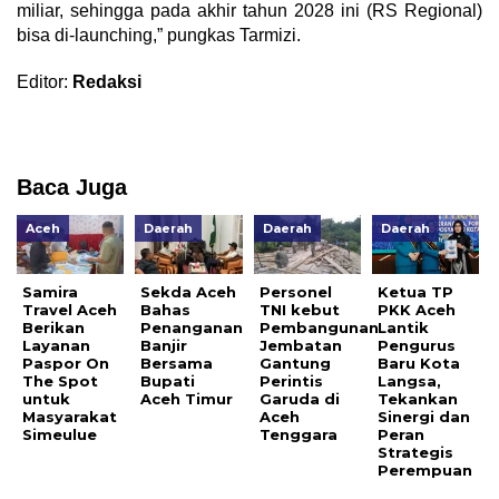
miliar, sehingga pada akhir tahun 2028 ini (RS Regional)
bisa di-launching,” pungkas Tarmizi.
Editor:
Redaksi
Baca Juga
Aceh
Daerah
Daerah
Daerah
Samira
Sekda Aceh
Personel
Ketua TP
Travel Aceh
Bahas
TNI kebut
PKK Aceh
Berikan
Penanganan
Pembangunan
Lantik
Layanan
Banjir
Jembatan
Pengurus
Paspor On
Bersama
Gantung
Baru Kota
The Spot
Bupati
Perintis
Langsa,
untuk
Aceh Timur
Garuda di
Tekankan
Masyarakat
Aceh
Sinergi dan
Simeulue
Tenggara
Peran
Strategis
Perempuan