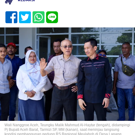
Wali Nanggroe Aceh, Teungku Malik Mahmud Al-Haytar (tengah), didampingi
Pj Bupati Aceh Barat, Tarmizi SP, MM (kanan), saat meninjau langsung
kondisi pembangunan gedung RS Regional Meulaboh di Desa Lapang,