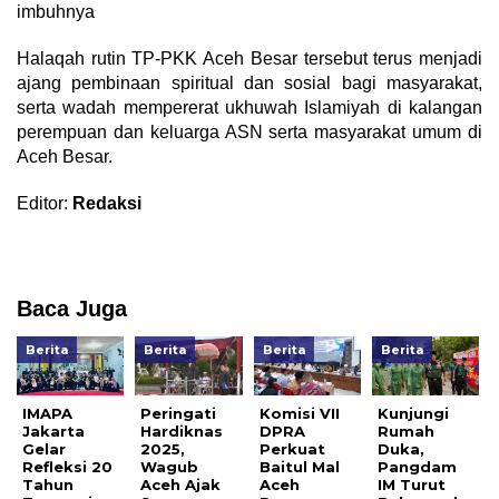
imbuhnya
Halaqah rutin TP-PKK Aceh Besar tersebut terus menjadi
ajang pembinaan spiritual dan sosial bagi masyarakat,
serta wadah mempererat ukhuwah Islamiyah di kalangan
perempuan dan keluarga ASN serta masyarakat umum di
Aceh Besar.
Editor:
Redaksi
Baca Juga
Berita
Berita
Berita
Berita
IMAPA
Peringati
Komisi VII
Kunjungi
Jakarta
Hardiknas
DPRA
Rumah
Gelar
2025,
Perkuat
Duka,
Refleksi 20
Wagub
Baitul Mal
Pangdam
Tahun
Aceh Ajak
Aceh
IM Turut