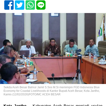
Sekda Aceh Besar Bahrul Jamil S.Sos M.Si memimpin FGD Indonesia Blue
Economy for Coastal Livelihoods di Kantor Bupati Aceh Besar, Kota Jantho,
Kamis (12/02/2026)FOTO/MC ACEH BESAR
Kota Jantho –
Kabupaten Aceh Besar menjadi usulan