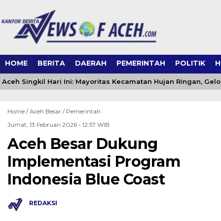
HOME
BERITA
DAERAH
PEMERINTAH
POLITIK
H
Aceh Singkil Hari Ini: Mayoritas Kecamatan Hujan Ringan, Gelo
Home /
Aceh Besar
/
Pemerintah
Jumat, 13 Februari 2026 - 12:57 WIB
Aceh Besar Dukung
Implementasi Program
Indonesia Blue Coast
REDAKSI