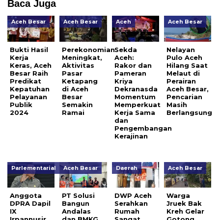
Baca Juga
Aceh Besar
Aceh Besar
Aceh
Aceh Besar
Bukti Hasil
Perekonomian
Sekda
Nelayan
Kerja
Meningkat,
Aceh:
Pulo Aceh
Keras, Aceh
Aktivitas
Rakor dan
Hilang Saat
Besar Raih
Pasar
Pameran
Melaut di
Predikat
Ketapang
Kriya
Perairan
Kepatuhan
di Aceh
Dekranasda
Aceh Besar,
Pelayanan
Besar
Momentum
Pencarian
Publik
Semakin
Memperkuat
Masih
2024
Ramai
Kerja Sama
Berlangsung
dan
Pengembangan
Kerajinan
Parlementarial
Aceh Besar
Daerah
Aceh Besar
Anggota
PT Solusi
DWP Aceh
Warga
DPRA Dapil
Bangun
Serahkan
Jruek Bak
IX
Andalas
Rumah
Kreh Gelar
Irpannusir
dan BMKG
Sangat
Gotong