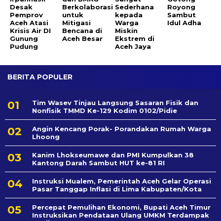
Desak
Berkolaborasi
Sederhana
Royong
Pemprov
untuk
kepada
Sambut
Aceh Atasi
Mitigasi
Warga
Idul Adha
Krisis Air DI
Bencana di
Miskin
Gunung
Aceh Besar
Ekstrem di
Pudung
Aceh Jaya
BERITA POPULER
Tim Wasev Tinjau Langsung Sasaran Fisik dan
Nonfisik TMMD Ke-129 Kodim 0102/Pidie
Angin Kencang Porak- Porandakan Rumah Warga
Lhoong
Kanim Lhokseumawe dan PMI Kumpulkan 38
Kantong Darah Sambut HUT ke-81 RI
Instruksi Mualem, Pemerintah Aceh Gelar Operasi
Pasar Tanggap Inflasi di Lima Kabupaten/Kota
Percepat Pemulihan Ekonomi, Bupati Aceh Timur
Instruksikan Pendataan Ulang UMKM Terdampak