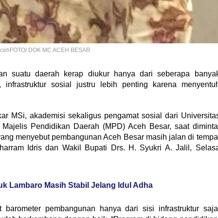
da AcehFOTO/ DOK MC ACEH BESAR
n suatu daerah kerap diukur hanya dari seberapa banya
, infrastruktur sosial justru lebih penting karena menyentu
ar MSi, akademisi sekaligus pengamat sosial dari Universita
Majelis Pendidikan Daerah (MPD) Aceh Besar, saat diminta
k yang menyebut pembangunan Aceh Besar masih jalan di tempa
ram Idris dan Wakil Bupati Drs. H. Syukri A. Jalil, Selas
uk Lambaro Masih Stabil Jelang Idul Adha
t barometer pembangunan hanya dari sisi infrastruktur saja