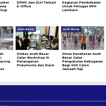
unker
DPMG dan DLH Terkait
Kegiatan Pembekalan
iswa
E-Office
Untuk Petugas RPH
logi
Lambaro
Aceh Besar
Aceh Besar
ah
Dinkes Aceh Besar
Dinas Kesehatan Aceh
i
Gelar Workshop IV
Besar Gelar
mpong
Penanganan
Pengukuran Kebugaran
Pneumonia dan Diare
Bagi 400 Calon
at
Jamaah Haji