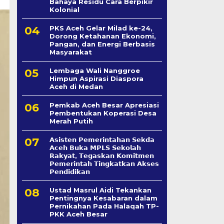
Bahaya Residu Cara Berpikir
Kolonial
PKS Aceh Gelar Milad ke-24,
Dorong Ketahanan Ekonomi,
Pangan, dan Energi Berbasis
Masyarakat
Lembaga Wali Nanggroe
Himpun Aspirasi Diaspora
Aceh di Medan
Pemkab Aceh Besar Apresiasi
Pembentukan Koperasi Desa
Merah Putih
𝗔𝘀𝗶𝘀𝘁𝗲𝗻 𝗣𝗲𝗺𝗲𝗿𝗶𝗻𝘁𝗮𝗵𝗮𝗻 𝗦𝗲k𝗱𝗮
𝗔𝗰𝗲𝗵 𝗕𝘂𝗸𝗮 𝗠𝗣𝗟𝗦 𝗦𝗲𝗸𝗼𝗹𝗮𝗵
𝗥𝗮𝗸𝘆𝗮𝘁, 𝗧𝗲𝗴𝗮𝘀𝗸𝗮𝗻 𝗞𝗼𝗺𝗶𝘁𝗺𝗲𝗻
𝗣𝗲𝗺𝗲𝗿𝗶𝗻𝘁𝗮𝗵 𝗧𝗶𝗻𝗴𝗸𝗮𝘁𝗸𝗮𝗻 𝗔𝗸𝘀𝗲𝘀
𝗣𝗲𝗻𝗱𝗶𝗱𝗶𝗸𝗮𝗻
Ustad Masrul Aidi Tekankan
Pentingnya Kesabaran dalam
Pernikahan Pada Halaqah TP-
PKK Aceh Besar