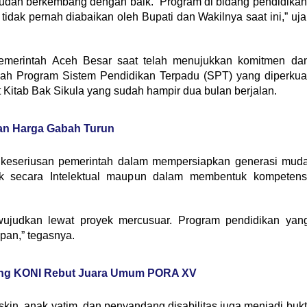
l sudah berkembang dengan baik. “Program di bidang pendidikan
 tidak pernah diabaikan oleh Bupati dan Wakilnya saat ini,” uja
Pemerintah Aceh Besar saat telah menujukkan komitmen da
buah Program Sistem Pendidikan Terpadu (SPT) yang diperkua
itab Bak Sikula yang sudah hampir dua bulan berjalan.
an Harga Gabah Turun
 keseriusan pemerintah dalam mempersiapkan generasi mud
ik secara Intelektual maupun dalam membentuk kompetens
ujudkan lewat proyek mercusuar. Program pendidikan yan
epan,” tegasnya.
ng KONI Rebut Juara Umum PORA XV
skin, anak yatim, dan penyandang disabilitas juga menjadi bukt