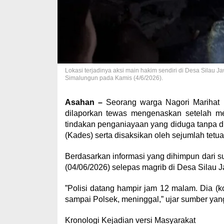
Lokasi terjadinya aksi main hakim sendiri di Desa Sila
Simalungun pada Kamis (4/6/2026).
Asahan –
Seorang warga Nagori Marihat 
dilaporkan tewas mengenaskan setelah men
tindakan penganiayaan yang diduga tanpa dida
(Kades) serta disaksikan oleh sejumlah tet
​Berdasarkan informasi yang dihimpun dari s
(04/06/2026) selepas magrib di Desa Silau
​”Polisi datang hampir jam 12 malam. Dia (k
sampai Polsek, meninggal,” ujar sumber yan
​Kronologi Kejadian versi Masyarakat