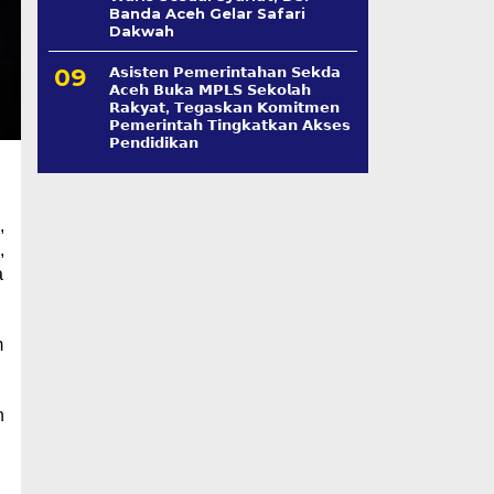
Banda Aceh Gelar Safari
Dakwah
𝗔𝘀𝗶𝘀𝘁𝗲𝗻 𝗣𝗲𝗺𝗲𝗿𝗶𝗻𝘁𝗮𝗵𝗮𝗻 𝗦𝗲k𝗱𝗮
𝗔𝗰𝗲𝗵 𝗕𝘂𝗸𝗮 𝗠𝗣𝗟𝗦 𝗦𝗲𝗸𝗼𝗹𝗮𝗵
𝗥𝗮𝗸𝘆𝗮𝘁, 𝗧𝗲𝗴𝗮𝘀𝗸𝗮𝗻 𝗞𝗼𝗺𝗶𝘁𝗺𝗲𝗻
𝗣𝗲𝗺𝗲𝗿𝗶𝗻𝘁𝗮𝗵 𝗧𝗶𝗻𝗴𝗸𝗮𝘁𝗸𝗮𝗻 𝗔𝗸𝘀𝗲𝘀
𝗣𝗲𝗻𝗱𝗶𝗱𝗶𝗸𝗮𝗻
,
,
a
m
h