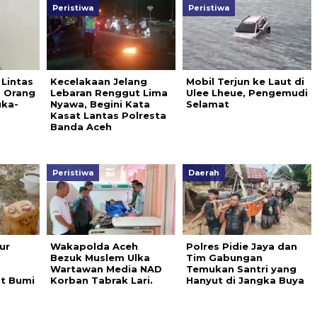
Peristiwa
Peristiwa
 Lintas
Kecelakaan Jelang
Mobil Terjun ke Laut di
8 Orang
Lebaran Renggut Lima
Ulee Lheue, Pengemudi
uka-
Nyawa, Begini Kata
Selamat
Kasat Lantas Polresta
Banda Aceh
Peristiwa
Daerah
ur
Wakapolda Aceh
Polres Pidie Jaya dan
Bezuk Muslem Ulka
Tim Gabungan
Wartawan Media NAD
Temukan Santri yang
ut Bumi
Korban Tabrak Lari.
Hanyut di Jangka Buya