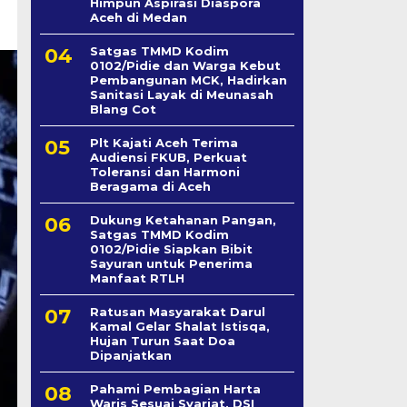
Himpun Aspirasi Diaspora
Aceh di Medan
Satgas TMMD Kodim
0102/Pidie dan Warga Kebut
Pembangunan MCK, Hadirkan
Sanitasi Layak di Meunasah
Blang Cot
Plt Kajati Aceh Terima
Audiensi FKUB, Perkuat
Toleransi dan Harmoni
Beragama di Aceh
Dukung Ketahanan Pangan,
Satgas TMMD Kodim
0102/Pidie Siapkan Bibit
Sayuran untuk Penerima
Manfaat RTLH
Ratusan Masyarakat Darul
Kamal Gelar Shalat Istisqa,
Hujan Turun Saat Doa
Dipanjatkan
Pahami Pembagian Harta
Waris Sesuai Syariat, DSI