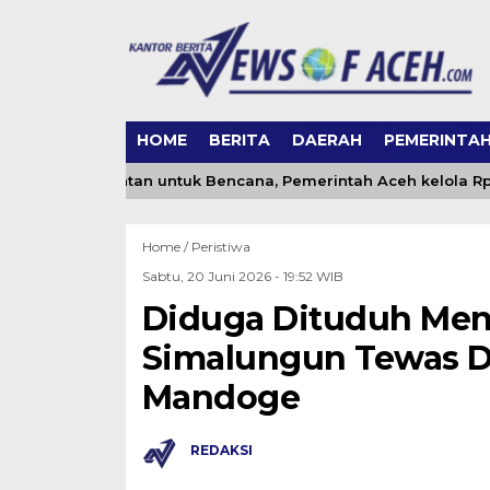
HOME
BERITA
DAERAH
PEMERINTA
n Dana Kementan untuk Bencana, Pemerintah Aceh kelola Rp 9,7 
Home /
Peristiwa
Sabtu, 20 Juni 2026 - 19:52 WIB
Diduga Dituduh Men
Simalungun Tewas D
Mandoge
REDAKSI