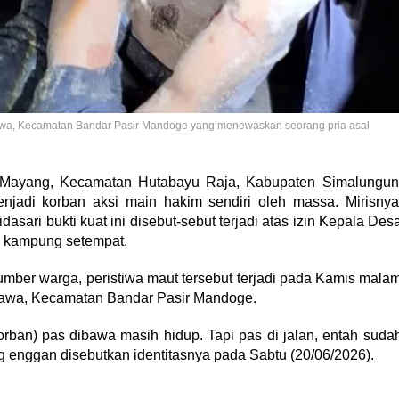
u Jawa, Kecamatan Bandar Pasir Mandoge yang menewaskan seorang pria asal
Mayang, Kecamatan Hutabayu Raja, Kabupaten Simalungun
jadi korban aksi main hakim sendiri oleh massa. Mirisnya
sari bukti kuat ini disebut-sebut terjadi atas izin Kepala Des
ua kampung setempat.
umber warga, peristiwa maut tersebut terjadi pada Kamis mala
 Jawa, Kecamatan Bandar Pasir Mandoge.
orban) pas dibawa masih hidup. Tapi pas di jalan, entah suda
g enggan disebutkan identitasnya pada Sabtu (20/06/2026).