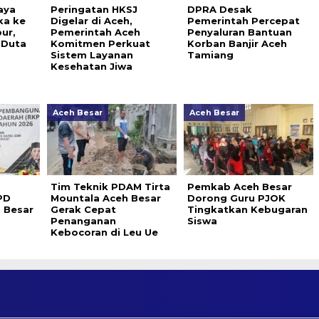
aya
Peringatan HKSJ
DPRA Desak
ka ke
Digelar di Aceh,
Pemerintah Percepat
ur,
Pemerintah Aceh
Penyaluran Bantuan
 Duta
Komitmen Perkuat
Korban Banjir Aceh
Sistem Layanan
Tamiang
Kesehatan Jiwa
Aceh Besar
Aceh Besar
Tim Teknik PDAM Tirta
Pemkab Aceh Besar
PD
Mountala Aceh Besar
Dorong Guru PJOK
 Besar
Gerak Cepat
Tingkatkan Kebugaran
Penanganan
Siswa
Kebocoran di Leu Ue