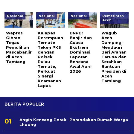
Nasional
Nasional
Nasional
Pemerintah
Aceh
Wapres
Kalapas
BNPB:
Wagub
Gibran
Perempuan
Banjir dan
Aceh
Tinjau
Ternate
Cuaca
Dampingi
Pemulihan
Teken PKS
Ekstrem
Mendagri
Pascabanjir
dengan
Dominasi
Beri Arahan
di Aceh
Polsek
Laporan
Taruna dan
Tamiang
Pulau
Bencana
Serahkan
Ternate,
Awal April
Bantuan
Perkuat
2026
Presiden di
Sinergi
Aceh
Keamanan
Tamiang
Lapas
BERITA POPULER
Angin Kencang Porak- Porandakan Rumah Warga
Lhoong