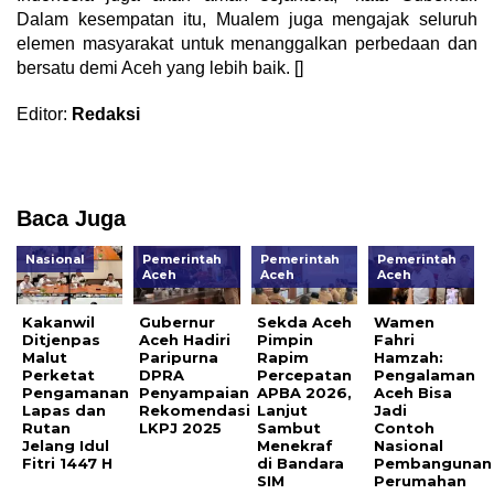
Dalam kesempatan itu, Mualem juga mengajak seluruh
elemen masyarakat untuk menanggalkan perbedaan dan
bersatu demi Aceh yang lebih baik. []
Editor:
Redaksi
Baca Juga
Nasional
Pemerintah
Pemerintah
Pemerintah
Aceh
Aceh
Aceh
Kakanwil
Gubernur
Sekda Aceh
Wamen
Ditjenpas
Aceh Hadiri
Pimpin
Fahri
Malut
Paripurna
Rapim
Hamzah:
Perketat
DPRA
Percepatan
Pengalaman
Pengamanan
Penyampaian
APBA 2026,
Aceh Bisa
Lapas dan
Rekomendasi
Lanjut
Jadi
Rutan
LKPJ 2025‎
Sambut
Contoh
Jelang Idul
Menekraf
Nasional
Fitri 1447 H
di Bandara
Pembangunan
SIM
Perumahan