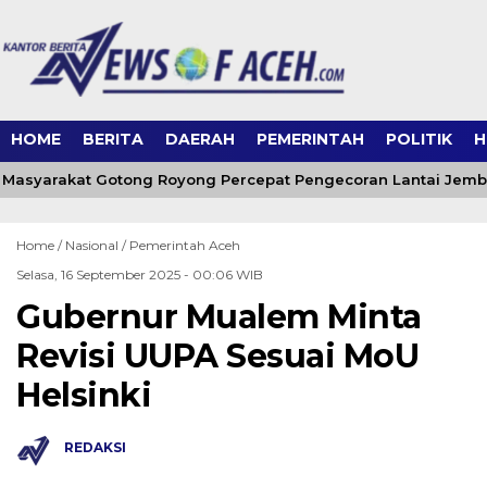
HOME
BERITA
DAERAH
PEMERINTAH
POLITIK
H
Masyarakat Gotong Royong Percepat Pengecoran Lantai Jemb
Home /
Nasional
/
Pemerintah Aceh
Selasa, 16 September 2025 - 00:06 WIB
Gubernur Mualem Minta
Revisi UUPA Sesuai MoU
Helsinki
REDAKSI