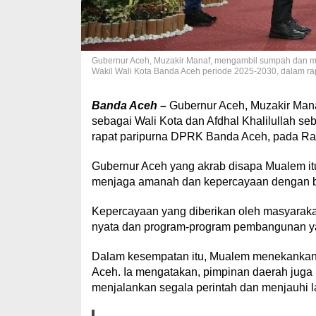
Gubernur Aceh, Muzakir Manaf, mengambil sumpah dan mela
Wakil Wali Kota Banda Aceh periode 2025-2030, dalam ra
Banda Aceh –
Gubernur Aceh, Muzakir Mana
sebagai Wali Kota dan Afdhal Khalilullah s
rapat paripurna DPRK Banda Aceh, pada Rab
Gubernur Aceh yang akrab disapa Mualem itu 
menjaga amanah dan kepercayaan dengan b
Kepercayaan yang diberikan oleh masyaraka
nyata dan program-program pembangunan yan
Dalam kesempatan itu, Mualem menekankan a
Aceh. Ia mengatakan, pimpinan daerah jug
menjalankan segala perintah dan menjauhi l