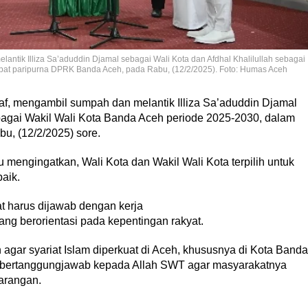
ntik Illiza Sa’aduddin Djamal sebagai Wali Kota dan Afdhal Khalilullah sebagai
pat paripurna DPRK Banda Aceh, pada Rabu, (12/2/2025). Foto: Humas Aceh
f, mengambil sumpah dan melantik Illiza Sa’aduddin Djamal
ebagai Wakil Wali Kota Banda Aceh periode 2025-2030, dalam
u, (12/2/2025) sore.
mengingatkan, Wali Kota dan Wakil Wali Kota terpilih untuk
aik.
t harus dijawab dengan kerja
g berorientasi pada kepentingan rakyat.
gar syariat Islam diperkuat di Aceh, khususnya di Kota Banda
a bertanggungjawab kepada Allah SWT agar masyarakatnya
arangan.