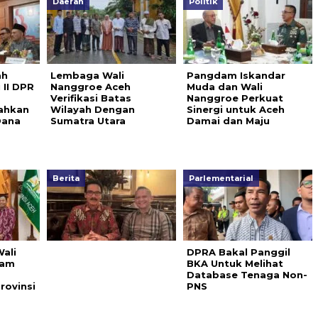
Daerah
Politik
ah
Lembaga Wali
Pangdam Iskandar
 II DPR
Nanggroe Aceh
Muda dan Wali
Verifikasi Batas
Nanggroe Perkuat
ahkan
Wilayah Dengan
Sinergi untuk Aceh
Dana
Sumatra Utara
Damai dan Maju
Berita
Parlementarial
ali
DPRA Bakal Panggil
lam
BKA Untuk Melihat
Database Tenaga Non-
rovinsi
PNS