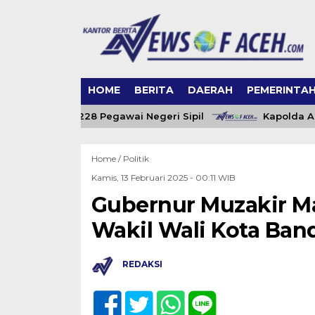
HOME
BERITA
DAERAH
PEMERINTA
eh Angkat 228 Pegawai Negeri Sipil
Kapolda Aceh 
Home /
Politik
Kamis, 13 Februari 2025 - 00:11 WIB
Gubernur Muzakir Ma
Wakil Wali Kota Ban
REDAKSI