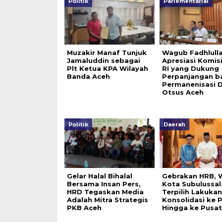
Politik
Parlementarial
Muzakir Manaf Tunjuk
Wagub Fadhlull
Jamaluddin sebagai
Apresiasi Komisi
Plt Ketua KPA Wilayah
RI yang Dukung
Banda Aceh
Perpanjangan b
Permanenisasi 
Otsus Aceh
Politik
Daerah
Gelar Halal Bihalal
Gebrakan HRB, W
Bersama Insan Pers,
Kota Subulussa
HRD Tegaskan Media
Terpilih Lakukan
Adalah Mitra Strategis
Konsolidasi ke P
PKB Aceh
Hingga ke Pusat