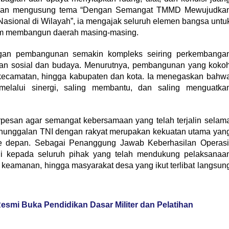
engan mengusung tema “Dengan Semangat TMMD Mewujudka
ional di Wilayah”, ia mengajak seluruh elemen bangsa untu
m membangun daerah masing-masing.
gan pembangunan semakin kompleks seiring perkembanga
ahan sosial dan budaya. Menurutnya, pembangunan yang koko
n, kecamatan, hingga kabupaten dan kota. Ia menegaskan bahw
elalui sinergi, saling membantu, dan saling menguatka
rpesan agar semangat kebersamaan yang telah terjalin selam
anunggalan TNI dengan rakyat merupakan kekuatan utama yan
 depan. Sebagai Penanggung Jawab Keberhasilan Operasi
gi kepada seluruh pihak yang telah mendukung pelaksanaa
 keamanan, hingga masyarakat desa yang ikut terlibat langsun
smi Buka Pendidikan Dasar Militer dan Pelatihan