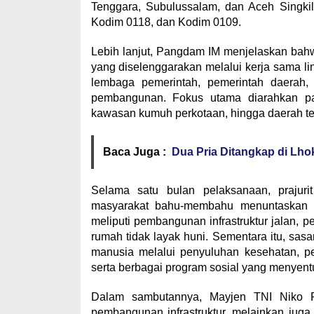
Tenggara, Subulussalam, dan Aceh Singki
Kodim 0118, dan Kodim 0109.
Lebih lanjut, Pangdam IM menjelaskan bah
yang diselenggarakan melalui kerja sama lint
lembaga pemerintah, pemerintah daerah,
pembangunan. Fokus utama diarahkan pada
kawasan kumuh perkotaan, hingga daerah t
Baca Juga :
Dua Pria Ditangkap di Lh
Selama satu bulan pelaksanaan, prajuri
masyarakat bahu-membahu menuntaskan sa
meliputi pembangunan infrastruktur jalan, p
rumah tidak layak huni. Sementara itu, sas
manusia melalui penyuluhan kesehatan, 
serta berbagai program sosial yang menyen
Dalam sambutannya, Mayjen TNI Niko 
pembangunan infrastruktur, melainkan juga