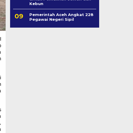
Kebun
Pemerintah Aceh Angkat 228
Pegawai Negeri Sipil
I
p
n
h
i
n
a
s
n
,
h