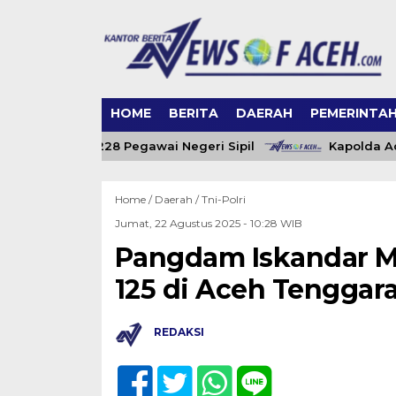
HOME
BERITA
DAERAH
PEMERINTA
eh Angkat 228 Pegawai Negeri Sipil
Kapolda Aceh D
Home /
Daerah
/
Tni-Polri
Jumat, 22 Agustus 2025 - 10:28 WIB
Pangdam Iskandar 
125 di Aceh Tenggar
REDAKSI