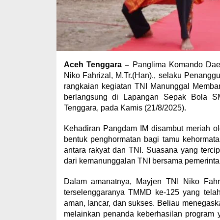
Aceh Tenggara –
Panglima Komando Daera
Niko Fahrizal, M.Tr.(Han)., selaku Penang
rangkaian kegiatan TNI Manunggal Memba
berlangsung di Lapangan Sepak Bola 
Tenggara, pada Kamis (21/8/2025).
Kehadiran Pangdam IM disambut meriah ole
bentuk penghormatan bagi tamu kehormatan
antara rakyat dan TNI. Suasana yang terc
dari kemanunggalan TNI bersama pemerintah
Dalam amanatnya, Mayjen TNI Niko Fahri
terselenggaranya TMMD ke-125 yang telah
aman, lancar, dan sukses. Beliau menegask
melainkan penanda keberhasilan program ya