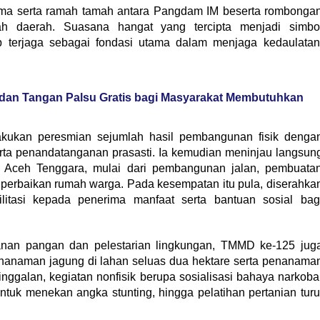
ama serta ramah tamah antara Pangdam IM beserta rombonga
h daerah. Suasana hangat yang tercipta menjadi simbo
 terjaga sebagai fondasi utama dalam menjaga kedaulatan
i dan Tangan Palsu Gratis bagi Masyarakat Membutuhkan
akukan peresmian sejumlah hasil pembangunan fisik denga
serta penandatanganan prasasti. Ia kemudian meninjau langsun
 Aceh Tenggara, mulai dari pembangunan jalan, pembuata
a perbaikan rumah warga. Pada kesempatan itu pula, diserahka
ilitasi kepada penerima manfaat serta bantuan sosial bag
anan pangan dan pelestarian lingkungan, TMMD ke-125 jug
anaman jagung di lahan seluas dua hektare serta penanama
nggalan, kegiatan nonfisik berupa sosialisasi bahaya narkoba
tuk menekan angka stunting, hingga pelatihan pertanian turu