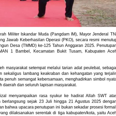
h Militer Iskandar Muda (Pangdam IM), Mayor Jenderal TN
gung Jawab Keberhasilan Operasi (PKO), secara resmi menutu
ngun Desa (TMMD) ke-125 Tahun Anggaran 2025. Penutupa
SMAN 1 Bambel, Kecamatan Bukit Tusam, Kabupaten Ace
h masyarakat setempat melalui tarian adat peulebat, sebaga
 sekaligus lambang keakraban dan kehangatan yang terjali
ipta penuh semangat kebersamaan, menghadirkan simbol nyat
 daerah dan seluruh lapisan masyarakat.
zal menyampaikan rasa syukur ke hadirat Allah SWT ata
 berlangsung sejak 23 Juli hingga 21 Agustus 2025 denga
an bahwa upacara penutupan ini bukan sekadar prosesi formal
ng dilaksanakan serentak di tiga kabupaten/kota, yaitu Ace