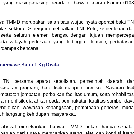
l, yang masing-masing berada di bawah jajaran Kodim 0108
wa TMMD merupakan salah satu wujud nyata operasi bakti TN
as sektoral. Sinergi ini melibatkan TNI, Polri, kementerian da
 serta seluruh elemen bangsa dengan tujuan mempercepa
 wilayah pedesaan yang tertinggal, terisolir, perbatasan
erdampak bencana.
oksemawe,Sabu 1 Kg Disita
t TNI bersama aparat kepolisian, pemerintah daerah, da
saran program, baik fisik maupun nonfisik. Sasaran fisi
embuatan jembatan, perbaikan fasilitas umum, serta rehabilitas
aran nonfisik diarahkan pada peningkatan kualitas sumber day
pendidikan, wawasan kebangsaan, pembinaan generasi muda
tuh langsung kehidupan masyarakat.
Fahrizal menekankan bahwa TMMD bukan hanya sebata
 bagian dari upaya menyiapkan ruang, alat, dan kondisi juan