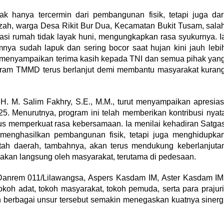
 hanya tercermin dari pembangunan fisik, tetapi juga dar
izah, warga Desa Rikit Bur Dua, Kecamatan Bukit Tusam, sala
asi rumah tidak layak huni, mengungkapkan rasa syukurnya. I
a sudah lapuk dan sering bocor saat hujan kini jauh lebi
a menyampaikan terima kasih kepada TNI dan semua pihak yan
gram TMMD terus berlanjut demi membantu masyarakat kuran
H. M. Salim Fakhry, S.E., M.M., turut menyampaikan apresias
. Menurutnya, program ini telah memberikan kontribusi nyat
 memperkuat rasa kebersamaan. Ia menilai kehadiran Satga
menghasilkan pembangunan fisik, tetapi juga menghidupka
tah daerah, tambahnya, akan terus mendukung keberlanjuta
kan langsung oleh masyarakat, terutama di pedesaan.
 Danrem 011/Lilawangsa, Aspers Kasdam IM, Aster Kasdam IM
oh adat, tokoh masyarakat, tokoh pemuda, serta para prajuri
n berbagai unsur tersebut semakin menegaskan kuatnya sinerg