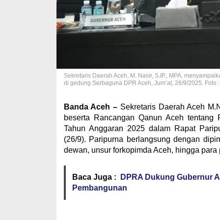
Sekretaris Daerah Aceh, M. Nasir, S.IP., MPA, menyamp
di gedung Serbaguna DPR Aceh, Jum’at, 26/9/2025. Foto :
Banda Aceh –
Sekretaris Daerah Aceh M.
beserta Rancangan Qanun Aceh tentang 
Tahun Anggaran 2025 dalam Rapat Parip
(26/9). Paripurna berlangsung dengan dip
dewan, unsur forkopimda Aceh, hingga para 
Baca Juga :
DPRA Dukung Gubernur Ace
Pembangunan