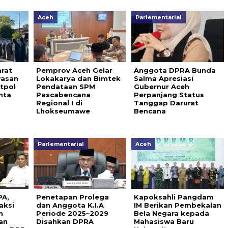
Aceh
Parlementarial
rat
Pemprov Aceh Gelar
Anggota DPRA Bunda
wasan
Lokakarya dan Bimtek
Salma Apresiasi
atpol
Pendataan SPM
Gubernur Aceh
nta
Pascabencana
Perpanjang Status
s
Regional I di
Tanggap Darurat
Lhokseumawe
Bencana
Parlementarial
Aceh
PA,
Penetapan Prolega
Kapoksahli Pangdam
aksi
dan Anggota K.I.A
IM Berikan Pembekalan
n
Periode 2025–2029
Bela Negara kepada
an
Disahkan DPRA
Mahasiswa Baru