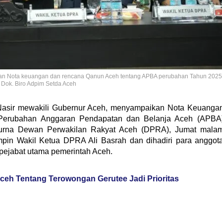
aikan Nota keuangan dan rencana Qanun Aceh tentang APBA perubahan Tahun 2025
 Dok. Biro Adpim Setda Aceh
Nasir mewakili Gubernur Aceh, menyampaikan Nota Keuanga
Perubahan Anggaran Pendapatan dan Belanja Aceh (APBA
urna Dewan Perwakilan Rakyat Aceh (DPRA), Jumat mala
impin Wakil Ketua DPRA Ali Basrah dan dihadiri para anggot
pejabat utama pemerintah Aceh.
h Tentang Terowongan Gerutee Jadi Prioritas