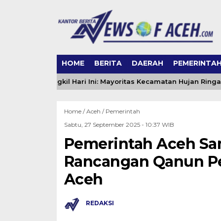
HOME
BERITA
DAERAH
PEMERINTA
ca Aceh Singkil Hari Ini: Mayoritas Kecamatan Hujan Ringan, 
Home /
Aceh
/
Pemerintah
Sabtu, 27 September 2025 - 10:37 WIB
Pemerintah Aceh Sa
Rancangan Qanun Pe
Aceh
REDAKSI