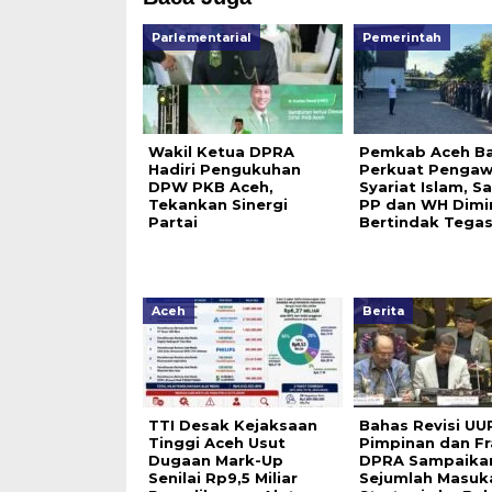
Parlementarial
Pemerintah
Wakil Ketua DPRA
Pemkab Aceh Ba
Hadiri Pengukuhan
Perkuat Penga
DPW PKB Aceh,
Syariat Islam, S
Tekankan Sinergi
PP dan WH Dimi
Partai
Bertindak Tega
Aceh
Berita
TTI Desak Kejaksaan
Bahas Revisi UU
Tinggi Aceh Usut
Pimpinan dan Fr
Dugaan Mark-Up
DPRA Sampaika
Senilai Rp9,5 Miliar
Sejumlah Masuk