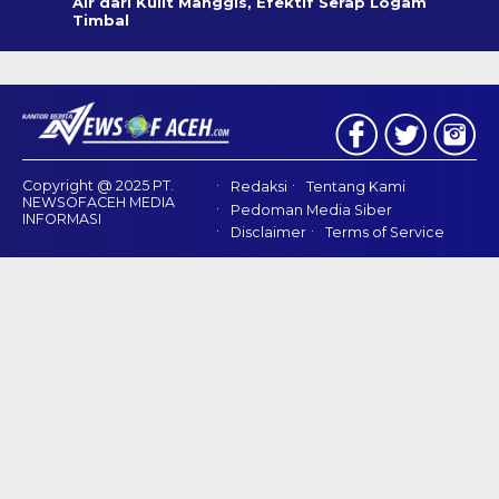
Air dari Kulit Manggis, Efektif Serap Logam
Timbal
Copyright @ 2025 PT.
Redaksi
Tentang Kami
NEWSOFACEH MEDIA
Pedoman Media Siber
INFORMASI
Disclaimer
Terms of Service