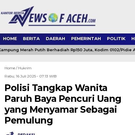
HOME
BERITA
DAERAH
PEMERINTAH
POLITIK
H
mpung Merah Putih Berhadiah Rp150 Juta, Kodim 0102/Pidie A
Home /
Hukrim
Rabu, 16 Juli 2025 - 07:13 WIB
Polisi Tangkap Wanita
Paruh Baya Pencuri Uang
yang Menyamar Sebagai
Pemulung
REDAKSI