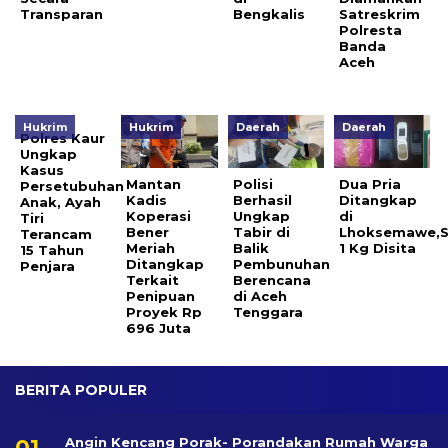
Transparan
Bengkalis
Satreskrim
Polresta
Banda
Aceh
Hukrim
Hukrim
Daerah
Daerah
Polres Kaur
Ungkap
Kasus
Mantan
Polisi
Dua Pria
Persetubuhan
Kadis
Berhasil
Ditangkap
Anak, Ayah
Koperasi
Ungkap
di
Tiri
Bener
Tabir di
Lhoksemawe,
Terancam
Meriah
Balik
1 Kg Disita
15 Tahun
Ditangkap
Pembunuhan
Penjara
Terkait
Berencana
Penipuan
di Aceh
Proyek Rp
Tenggara
696 Juta
BERITA POPULER
Angin Kencang Porak- Porandakan Rumah Warga