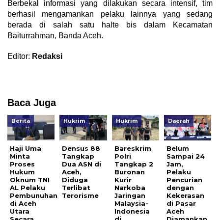
Berbekal informasi yang dilakukan secara intensif, tim
berhasil mengamankan pelaku lainnya yang sedang
berada di salah satu halte bis dalam Kecamatan
Baiturrahman, Banda Aceh.
Editor:
Redaksi
Baca Juga
Berita
Hukrim
Hukrim
Daerah
Haji Uma
Densus 88
Bareskrim
Belum
Minta
Tangkap
Polri
Sampai 24
Proses
Dua ASN di
Tangkap 2
Jam,
Hukum
Aceh,
Buronan
Pelaku
Oknum TNI
Diduga
Kurir
Pencurian
AL Pelaku
Terlibat
Narkoba
dengan
Pembunuhan
Terorisme
Jaringan
Kekerasan
di Aceh
Malaysia-
di Pasar
Utara
Indonesia
Aceh
Secara
di
Diamankan