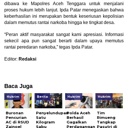
dibawa ke Mapolres Aceh Tenggara untuk menjalani
proses hukum lebih lanjut. Ipda Patar menegaskan bahwa
keberhasilan ini merupakan bentuk keseriusan kepolisian
dalam memutus rantai narkoba hingga ke tingkat desa.
“Peran aktif masyarakat sangat kami apresiasi. Informasi
sekecil apa pun sangat berarti dalam upaya memutus
rantai peredaran narkoba,” tegas Ipda Patar.
Editor:
Redaksi
Baca Juga
Hukrim
Berita
Hukrim
Hukrim
Buronan
Penyelundupan
Polda Aceh
Tim
Pencurian
Satu
Berhasil
Rimueng
AC di RSUD
Kilogram
Gagalkan
Tangkap
Zainoel
Sabu
Perdagangan
Pasutri di