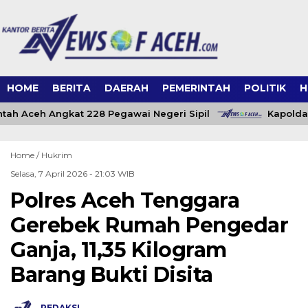
HOME
BERITA
DAERAH
PEMERINTAH
POLITIK
H
ah Aceh Angkat 228 Pegawai Negeri Sipil
Kapolda 
Home /
Hukrim
Selasa, 7 April 2026 - 21:03 WIB
Polres Aceh Tenggara
Gerebek Rumah Pengedar
Ganja, 11,35 Kilogram
Barang Bukti Disita
REDAKSI