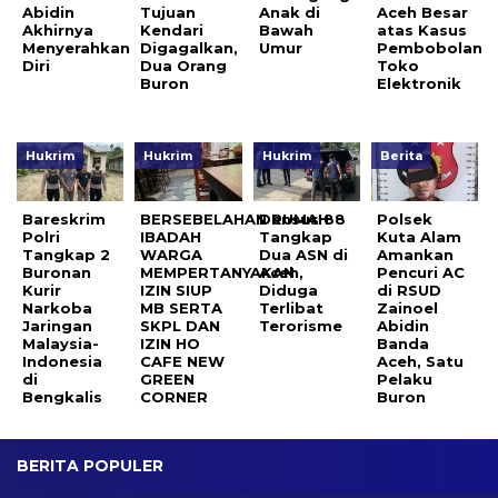
Abidin
Tujuan
Anak di
Aceh Besar
Akhirnya
Kendari
Bawah
atas Kasus
Menyerahkan
Digagalkan,
Umur
Pembobolan
Diri
Dua Orang
Toko
Buron
Elektronik
Hukrim
Hukrim
Hukrim
Berita
Bareskrim
BERSEBELAHAN RUMAH
Densus 88
Polsek
Polri
IBADAH
Tangkap
Kuta Alam
Tangkap 2
WARGA
Dua ASN di
Amankan
Buronan
MEMPERTANYAKAN
Aceh,
Pencuri AC
Kurir
IZIN SIUP
Diduga
di RSUD
Narkoba
MB SERTA
Terlibat
Zainoel
Jaringan
SKPL DAN
Terorisme
Abidin
Malaysia-
IZIN HO
Banda
Indonesia
CAFE NEW
Aceh, Satu
di
GREEN
Pelaku
Bengkalis
CORNER
Buron
BERITA POPULER