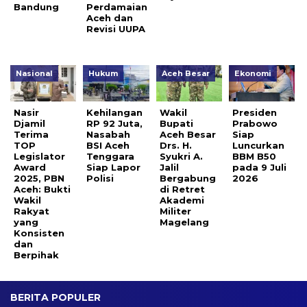
Bandung
Perdamaian
Aceh dan
Revisi UUPA
Nasional
Hukum
Aceh Besar
Ekonomi
Nasir
Kehilangan
Wakil
Presiden
Djamil
RP 92 Juta,
Bupati
Prabowo
Terima
Nasabah
Aceh Besar
Siap
TOP
BSI Aceh
Drs. H.
Luncurkan
Legislator
Tenggara
Syukri A.
BBM B50
Award
Siap Lapor
Jalil
pada 9 Juli
2025, PBN
Polisi
Bergabung
2026
Aceh: Bukti
di Retret
Wakil
Akademi
Rakyat
Militer
yang
Magelang
Konsisten
dan
Berpihak
BERITA POPULER