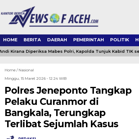
HOME
BERITA
DAERAH
PEMERINTAH
POLITIK
H
di Kirana Diperiksa Mabes Polri, Kapolda Tunjuk Kabid TIK s
Home /
Nasional
Minggu, 15 Maret 2026 - 12:24 WIB
Polres Jeneponto Tangkap
Pelaku Curanmor di
Bangkala, Terungkap
Terlibat Sejumlah Kasus
REDAKSI