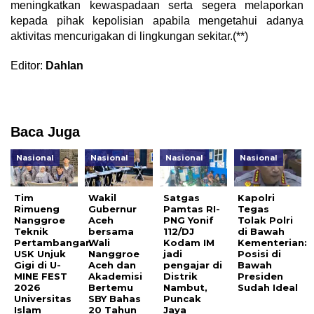
meningkatkan kewaspadaan serta segera melaporkan
kepada pihak kepolisian apabila mengetahui adanya
aktivitas mencurigakan di lingkungan sekitar.(**)
Editor:
Dahlan
Baca Juga
Nasional
Nasional
Nasional
Nasional
Tim
Wakil
Satgas
Kapolri
Rimueng
Gubernur
Pamtas RI-
Tegas
Nanggroe
Aceh
PNG Yonif
Tolak Polri
Teknik
bersama
112/DJ
di Bawah
Pertambangan
Wali
Kodam IM
Kementerian:
USK Unjuk
Nanggroe
jadi
Posisi di
Gigi di U-
Aceh dan
pengajar di
Bawah
MINE FEST
Akademisi
Distrik
Presiden
2026
Bertemu
Nambut,
Sudah Ideal
Universitas
SBY Bahas
Puncak
Islam
20 Tahun
Jaya