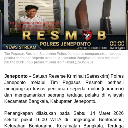
Tim Pegasus Resmob Satreskrim Polres Jeneponto mengamankan terduga
pelaku pencurian sepeda motor di Kecamatan Bangkala beserta sejumlah
barang bukti untuk proses hukum lebih lanjut.(15/3/2026)
Jeneponto
– Satuan Reserse Kriminal (Satreskrim) Polres
Jeneponto melalui Tim Pegasus Resmob berhasil
mengungkap kasus pencurian sepeda motor (curanmor)
dan mengamankan seorang terduga pelaku di wilayah
Kecamatan Bangkala, Kabupaten Jeneponto.
Penangkapan dilakukan pada Sabtu, 14 Maret 2026
sekitar pukul 16.00 WITA di Lingkungan Bontorannu,
Kelurahan Bontorannu, Kecamatan Bangkala. Terduga