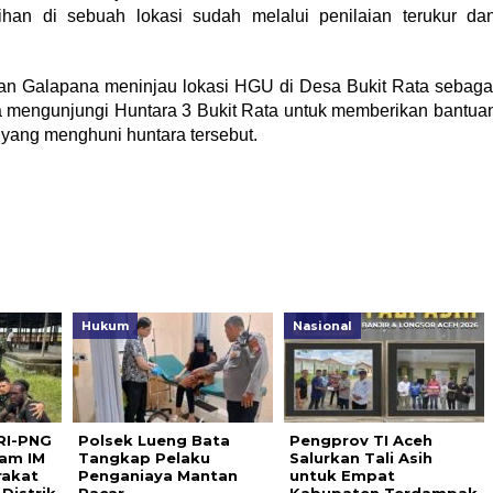
ihan di sebuah lokasi sudah melalui penilaian terukur da
ngan Galapana meninjau lokasi HGU di Desa Bukit Rata sebaga
a mengunjungi Huntara 3 Bukit Rata untuk memberikan bantua
yang menghuni huntara tersebut.
Hukum
Nasional
RI-PNG
Polsek Lueng Bata
Pengprov TI Aceh
dam IM
Tangkap Pelaku
Salurkan Tali Asih
akat
Penganiaya Mantan
untuk Empat