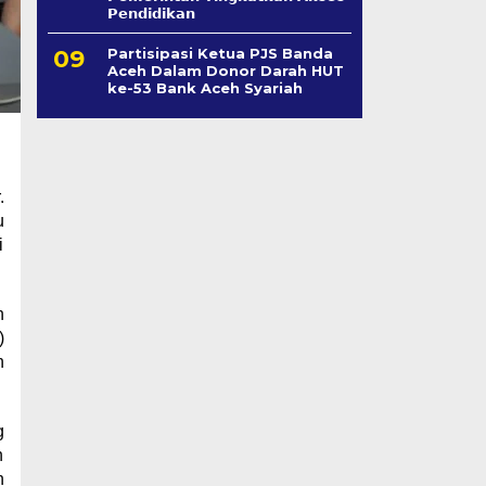
𝗣𝗲𝗻𝗱𝗶𝗱𝗶𝗸𝗮𝗻
Partisipasi Ketua PJS Banda
Aceh Dalam Donor Darah HUT
ke-53 Bank Aceh Syariah
.
u
i
h
)
n
g
h
n