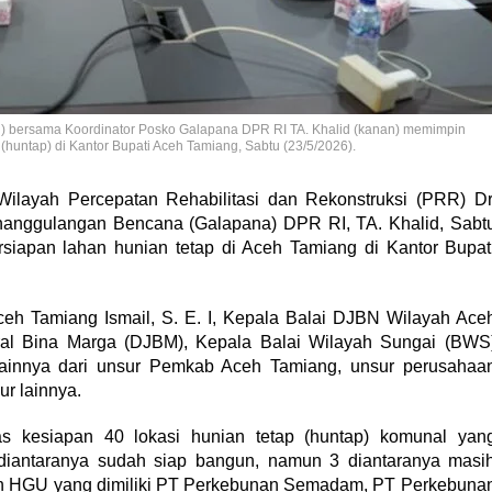
h) bersama Koordinator Posko Galapana DPR RI TA. Khalid (kanan) memimpin
(huntap) di Kantor Bupati Aceh Tamiang, Sabtu (23/5/2026).
ayah Percepatan Rehabilitasi dan Rekonstruksi (PRR) Dr
nanggulangan Bencana (Galapana) DPR RI, TA. Khalid, Sabt
rsiapan lahan hunian tetap di Aceh Tamiang di Kantor Bupat
Aceh Tamiang Ismail, S. E. I, Kepala Balai DJBN Wilayah Ace
deral Bina Marga (DJBM), Kepala Balai Wilayah Sungai (BWS
 lainnya dari unsur Pemkab Aceh Tamiang, unsur perusahaa
r lainnya.
as kesiapan 40 lokasi hunian tetap (huntap) komunal yan
diantaranya sudah siap bangun, namun 3 diantaranya masi
an HGU yang dimiliki PT Perkebunan Semadam, PT Perkebuna