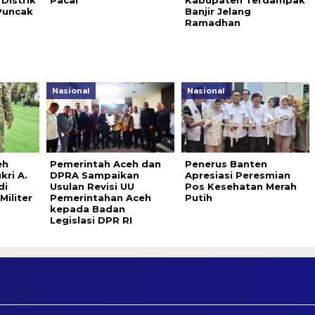
Distrik
Pacar
Kabupaten Terdampak
Puncak
Banjir Jelang
Ramadhan
Nasional
Nasional
eh
Pemerintah Aceh dan
Penerus Banten
kri A.
DPRA Sampaikan
Apresiasi Peresmian
di
Usulan Revisi UU
Pos Kesehatan Merah
iliter
Pemerintahan Aceh
Putih
kepada Badan
Legislasi DPR RI