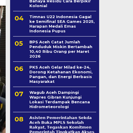
Bahaya Residu Cara Berpikir
Kolonial
Timnas U22 Indonesia Gagal
ke Semifinal SEA Games 2025,
Harapan Medali Emas
Indonesia Pupus
BPS Aceh Catat Jumlah
Penduduk Miskin Bertambah
10,40 Ribu Orang per Maret
2026
PKS Aceh Gelar Milad ke-24,
Dorong Ketahanan Ekonomi,
Pangan, dan Energi Berbasis
Masyarakat
Wagub Aceh Dampingi
Wapres Gibran Kunjungi
Lokasi Terdampak Bencana
Hidrometeorologi
𝗔𝘀𝗶𝘀𝘁𝗲𝗻 𝗣𝗲𝗺𝗲𝗿𝗶𝗻𝘁𝗮𝗵𝗮𝗻 𝗦𝗲k𝗱𝗮
𝗔𝗰𝗲𝗵 𝗕𝘂𝗸𝗮 𝗠𝗣𝗟𝗦 𝗦𝗲𝗸𝗼𝗹𝗮𝗵
𝗥𝗮𝗸𝘆𝗮𝘁, 𝗧𝗲𝗴𝗮𝘀𝗸𝗮𝗻 𝗞𝗼𝗺𝗶𝘁𝗺𝗲𝗻
𝗣𝗲𝗺𝗲𝗿𝗶𝗻𝘁𝗮𝗵 𝗧𝗶𝗻𝗴𝗸𝗮𝘁𝗸𝗮𝗻 𝗔𝗸𝘀𝗲𝘀