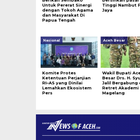
Berikan Sembako
bersihkan pasar 
Untuk Pererat Sinergi
Tinggi Nambut 
dengan Tokoh Agama
Jaya
dan Masyarakat Di
Papua Tengah
Nasional
Aceh Besar
Komite Protes
Wakil Bupati Ac
Ketentuan Perjanjian
Besar Drs. H. Syu
RI–AS yang Dinilai
Jalil Bergabung 
Lemahkan Ekosistem
Retret Akademi M
Pers
Magelang