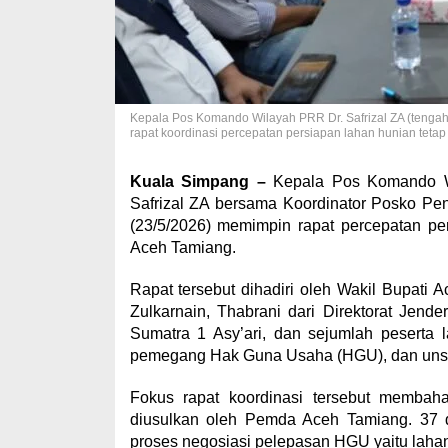
Kepala Pos Komando Wilayah PRR Dr. Safrizal ZA (tenga
rapat koordinasi percepatan persiapan lahan hunian tetap 
Kuala Simpang –
Kepala Pos Komando Wil
Safrizal ZA bersama Koordinator Posko Pe
(23/5/2026) memimpin rapat percepatan pe
Aceh Tamiang.
Rapat tersebut dihadiri oleh Wakil Bupati 
Zulkarnain, Thabrani dari Direktorat Jen
Sumatra 1 Asy’ari, dan sejumlah peserta
pemegang Hak Guna Usaha (HGU), dan unsu
Fokus rapat koordinasi tersebut membah
diusulkan oleh Pemda Aceh Tamiang. 37 
proses negosiasi pelepasan HGU yaitu lah