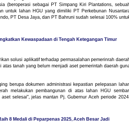
sia (beroperasi sebagai PT Simpang Kiri Plantations, sebua
n untuk lahan HGU yang dimiliki PT Perkebunan Nusantar
ndo, PT Desa Jaya, dan PT Bahruni sudah selesai 100% untu
ingkatkan Kewaspadaan di Tengah Ketegangan Timur
kan solusi aplikatif terhadap permasalahan pemerinrah daera
 atas tanah yang belum menjadi aset pemerintah daerah gun
dging berupa dokumen administrasi kepastian pelepasan laha
erah melakukan pembangunan di atas lahan HGU sembar
aset selesai”, jelas mantan Pj. Gubernur Aceh periode 2024
ih 8 Medali di Peparpenas 2025, Aceh Besar Jadi