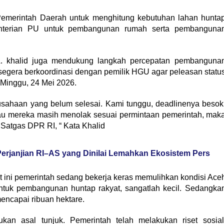
a Pemerintah Daerah untuk menghitung kebutuhan lahan hunta
ementerian PU untuk pembangunan rumah serta pembanguna
A. khalid juga mendukung langkah percepatan pembanguna
egera berkoordinasi dengan pemilik HGU agar peleasan statu
 Minggu, 24 Mei 2026.
rusahaan yang belum selesai. Kami tunggu, deadlinenya besok
lau mereka masih menolak sesuai permintaan pemerintah, mak
 Satgas DPR RI, “ Kata Khalid
erjanjian RI–AS yang Dinilai Lemahkan Ekosistem Pers
t ini pemerintah sedang bekerja keras memulihkan kondisi Ace
tuk pembangunan huntap rakyat, sangatlah kecil. Sedangka
encapai ribuan hektare.
an asal tunjuk. Pemerintah telah melakukan riset sosial