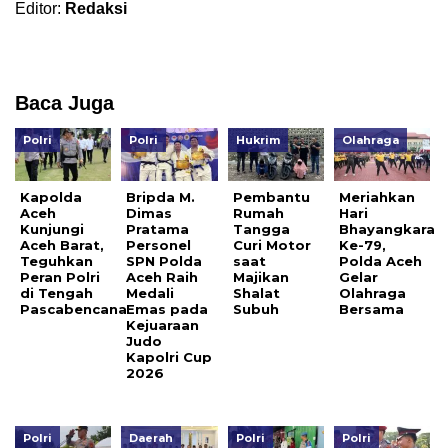
Editor:
Redaksi
Baca Juga
Polri
Polri
Hukrim
Olahraga
Kapolda
Bripda M.
Pembantu
Meriahkan
Aceh
Dimas
Rumah
Hari
Kunjungi
Pratama
Tangga
Bhayangkara
Aceh Barat,
Personel
Curi Motor
Ke-79,
Teguhkan
SPN Polda
saat
Polda Aceh
Peran Polri
Aceh Raih
Majikan
Gelar
di Tengah
Medali
Shalat
Olahraga
Pascabencana
Emas pada
Subuh
Bersama
Kejuaraan
Judo
Kapolri Cup
2026
Polri
Daerah
Polri
Polri