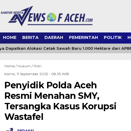
HOME
BERITA
DAERAH
PEMERINTAH
POLITIK
H
a Dapatkan Alokasi Cetak Sawah Baru 1.000 Hektare dari APB
Home /
Hukum
/
Polri
Kamis, 11 September 2025 - 08:35 WIB
Penyidik Polda Aceh
Resmi Menahan SMY,
Tersangka Kasus Korupsi
Wastafel
REDAKSI