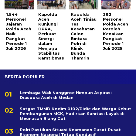
1.544
Kapolda
Kapolda
382
Personel
Aceh
Aceh Tinjau
Personel
Jajaran
Kunjungi
Tes
Polda Aceh
Polda Aceh
DPRA,
Kesehatan
Peroleh
Naik
Perkuat
Calon
Kenaikan
Pangkat
Sinergi
Bintara
Pangkat
Periode 1
dalam
Polri di
Periode 1
Juli 2026
Menjaga
Klinik
Juli 2025
Stabilitas
Bunda
Kamtibmas
Thamrin
BERITA POPULER
Lembaga Wali Nanggroe Himpun Aspirasi
Diaspora Aceh di Medan
Satgas TMMD Kodim 0102/Pidie dan Warga Kebut
Pembangunan MCK, Hadirkan Sanitasi Layak di
Meunasah Blang Cot
Polri Pastikan Situasi Keamanan Pusat Pusat
Ekonomi Nasional Tetap Kondusif