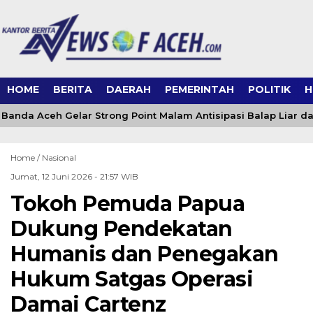
HOME
BERITA
DAERAH
PEMERINTAH
POLITIK
H
 Banda Aceh Gelar Strong Point Malam Antisipasi Balap Liar 
Home /
Nasional
Jumat, 12 Juni 2026 - 21:57 WIB
Tokoh Pemuda Papua
Dukung Pendekatan
Humanis dan Penegakan
Hukum Satgas Operasi
Damai Cartenz