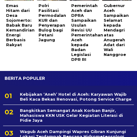
Emas
Polri
Pemerintah
Gubernur
Hitam dari
Fasilitasi
Aceh dan
Aceh
Desa
Permodalan
DPRA
Sampaikan
Sojomerto:
KUR dan
Sampaikan
Selamat
Babak Baru
Penyerapan
Usulan
kepada
Kemandirian
Bulog bagi
Revisi UU
Mendagri
Energi
Petani
Pemerintahan
atas
Berbasis
Jagung
Aceh
Anugerah
Rakyat
kepada
Adat dari
Badan
Wali
Legislasi
Nanggroe
DPR RI
BERITA POPULER
Kebijakan ‘Aneh’ Hotel di Aceh: Karyawan Wajib
Beli Kaca Bekas Renovasi, Potong Service Charge
Bangkitkan Semangat Anak Korban Banjir,
Mahasiswa KKN USK Gelar Kegiatan Literasi di
Pidie Jaya
Wagub Aceh Dampingi Wapres Gibran Kunjungi
Lokasi Terdampak Bencana Hidrometeorologi