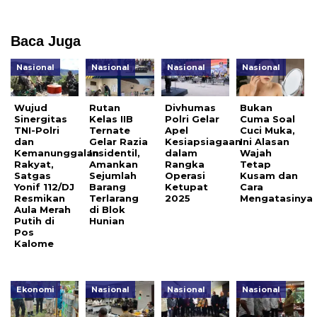
Baca Juga
Nasional
Nasional
Nasional
Nasional
Wujud
Rutan
Divhumas
Bukan
Sinergitas
Kelas IIB
Polri Gelar
Cuma Soal
TNI-Polri
Ternate
Apel
Cuci Muka,
dan
Gelar Razia
Kesiapsiagaan
Ini Alasan
Kemanunggalan
Insidentil,
dalam
Wajah
Rakyat,
Amankan
Rangka
Tetap
Satgas
Sejumlah
Operasi
Kusam dan
Yonif 112/DJ
Barang
Ketupat
Cara
Resmikan
Terlarang
2025
Mengatasinya
Aula Merah
di Blok
Putih di
Hunian
Pos
Kalome
Ekonomi
Nasional
Nasional
Nasional